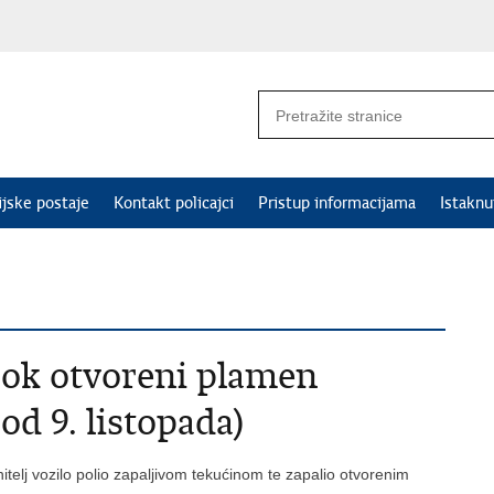
ijske postaje
Kontakt policajci
Pristup informacijama
Istakn
rok otvoreni plamen
d 9. listopada)
telj vozilo polio zapaljivom tekućinom te zapalio otvorenim