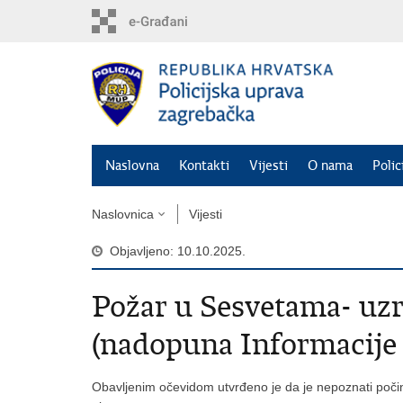
Preskoči
na
glavni
sadržaj
Naslovna
Kontakti
Vijesti
O nama
Polic
Naslovnica
Vijesti
Objavljeno: 10.10.2025.
Požar u Sesvetama- uz
(nadopuna Informacije o
Obavljenim očevidom utvrđeno je da je nepoznati počini