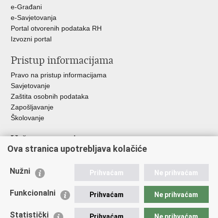
e-Građani
e-Savjetovanja
Portal otvorenih podataka RH
Izvozni portal
Pristup informacijama
Pravo na pristup informacijama
Savjetovanje
Zaštita osobnih podataka
Zapošljavanje
Školovanje
Važne poveznice
Ova stranica upotrebljava kolačiće
Ministarstvo unutarnjih poslova
Sindikati
Nužni
Prihvaćam
Ne prihvaćam
Udruge
Dom zdravlja MUP-a
Funkcionalni
Prihvaćam
Ne prihvaćam
Policijska akademija
Muzej policije
Statistički
Prihvaćam
Ne prihvaćam