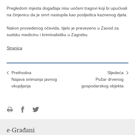
Pregledom mjesta događaja nisu uočeni tragovi koji bi upućivali
na činjenicu da je smrt nastupila kao posljedica kaznenog djela.
Nakon provedenog očevida, tijelo je prevezeno u Zavod za
sudsku medicinu i kriminalistiku u Zagrebu.
Stranica
Prethodna
Sljedeća
Najava snimanja javnog
Požar drvenog
okupljanja
gospodarskog objekta
Ispiši
Podijeli
Podijeli
stranicu
na
na
e-Građani
Facebooku
Twitteru