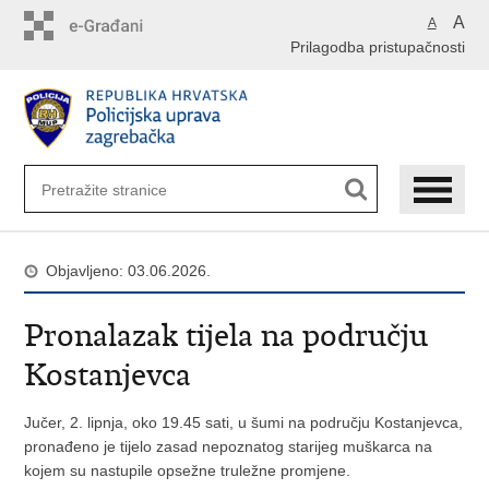
Preskoči
A
A
na
Prilagodba pristupačnosti
glavni
sadržaj
Objavljeno: 03.06.2026.
Pronalazak tijela na području
Kostanjevca
Jučer, 2. lipnja, oko 19.45 sati, u šumi na području Kostanjevca,
pronađeno je tijelo zasad nepoznatog starijeg muškarca na
kojem su nastupile opsežne truležne promjene.