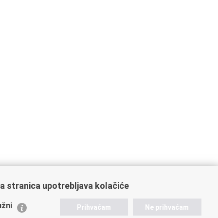
a stranica upotrebljava kolačiće
ažne poveznice
žni
Prihvaćam
Ne prihvaćam
istarstvo unutarnjih poslova