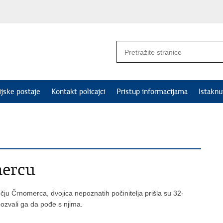
ijske postaje
Kontakt policajci
Pristup informacijama
Istakn
mercu
učju Črnomerca, dvojica nepoznatih počinitelja prišla su 32-
pozvali ga da pođe s njima.