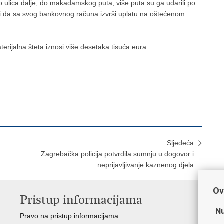
ulica dalje, do makadamskog puta, više puta su ga udarili po
silili da sa svog bankovnog računa izvrši uplatu na oštećenom
erijalna šteta iznosi više desetaka tisuća eura.
Sljedeća
Zagrebačka policija potvrdila sumnju u dogovor i
neprijavljivanje kaznenog djela
Ov
Pristup informacijama
V
Nu
Pravo na pristup informacijama
Min