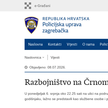
Preskoči
na
glavni
sadržaj
Naslovna
Kontakti
Vijesti
O nama
Polic
Naslovnica
Vijesti
Objavljeno: 08.07.2026.
Razbojništvo na Črno
U ponedjeljak 6. srpnja oko 22.25 sati na ulici na podr
godišnjaku, lažno se predstavili kao službene osobe i 