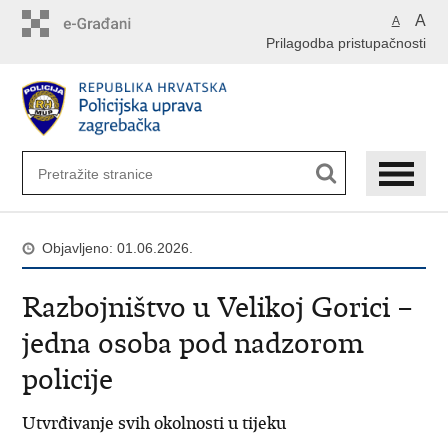
Preskoči
A
A
na
Prilagodba pristupačnosti
glavni
sadržaj
Objavljeno: 01.06.2026.
Razbojništvo u Velikoj Gorici –
jedna osoba pod nadzorom
policije
Utvrđivanje svih okolnosti u tijeku