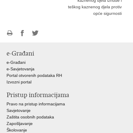
kaznenog djela iznude i
teškog kaznenog djela protiv
opće sigurnosti
Ispiši
Podijeli
Podijeli
stranicu
na
na
e-Građani
Facebooku
Twitteru
e-Građani
e-Savjetovanja
Portal otvorenih podataka RH
Izvozni portal
Pristup informacijama
Pravo na pristup informacijama
Savjetovanje
Zaštita osobnih podataka
Zapošljavanje
Školovanje