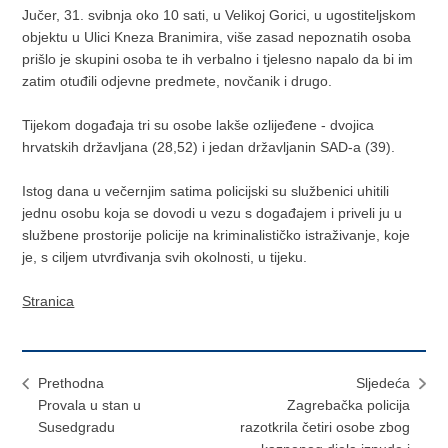
Jučer, 31. svibnja oko 10 sati, u Velikoj Gorici, u ugostiteljskom
objektu u Ulici Kneza Branimira, više zasad nepoznatih osoba
prišlo je skupini osoba te ih verbalno i tjelesno napalo da bi im
zatim otuđili odjevne predmete, novčanik i drugo.
Tijekom događaja tri su osobe lakše ozlijeđene - dvojica
hrvatskih državljana (28,52) i jedan državljanin SAD-a (39).
Istog dana u večernjim satima policijski su službenici uhitili
jednu osobu koja se dovodi u vezu s događajem i priveli ju u
službene prostorije policije na kriminalističko istraživanje, koje
je, s ciljem utvrđivanja svih okolnosti, u tijeku.
Stranica
Prethodna
Sljedeća
Provala u stan u
Zagrebačka policija
Susedgradu
razotkrila četiri osobe zbog