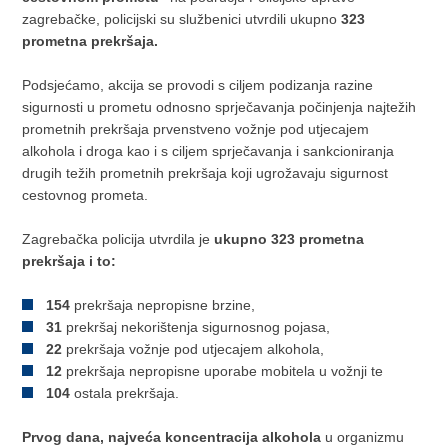
zagrebačke, policijski su službenici utvrdili ukupno
323
prometna prekršaja.
Podsjećamo, akcija se provodi s ciljem podizanja razine
sigurnosti u prometu odnosno sprječavanja počinjenja najtežih
prometnih prekršaja prvenstveno vožnje pod utjecajem
alkohola i droga kao i s ciljem sprječavanja i sankcioniranja
drugih težih prometnih prekršaja koji ugrožavaju sigurnost
cestovnog prometa.
Zagrebačka policija utvrdila je
ukupno 323 prometna
prekršaja i to:
154
prekršaja nepropisne brzine,
31
prekršaj nekorištenja sigurnosnog pojasa,
22
prekršaja vožnje pod utjecajem alkohola,
12
prekršaja nepropisne uporabe mobitela u vožnji te
104
ostala prekršaja.
Prvog dana, najveća
koncentracija
alkohola
u organizmu