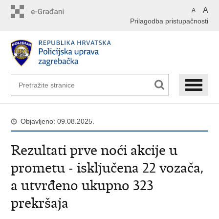
Preskoči
A
A
na
Prilagodba pristupačnosti
glavni
sadržaj
Objavljeno: 09.08.2025.
Rezultati prve noći akcije u
prometu - isključena 22 vozača,
a utvrđeno ukupno 323
prekršaja