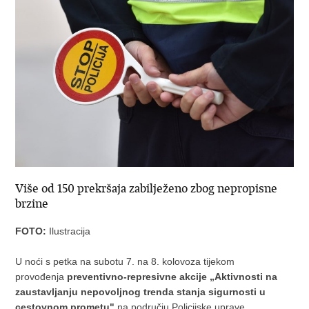
Više od 150 prekršaja zabilježeno zbog nepropisne
brzine
FOTO:
Ilustracija
U noći s petka na subotu 7. na 8. kolovoza tijekom
provođenja
preventivno-represivne akcije
„Aktivnosti na
zaustavljanju nepovoljnog trenda stanja sigurnosti u
cestovnom prometu"
na području Policijske uprave