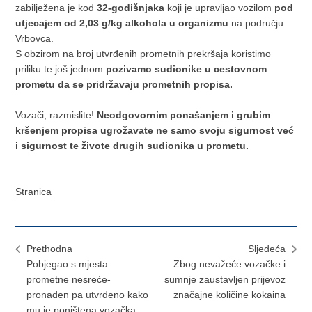
zabilježena je kod
32-godišnjaka
koji je upravljao vozilom
pod
utjecajem od 2,03 g/kg alkohola u organizmu
na području
Vrbovca.
S obzirom na broj utvrđenih prometnih prekršaja koristimo
priliku te još jednom
pozivamo sudionike u cestovnom
prometu da se pridržavaju prometnih propisa.
Vozači, razmislite!
Neodgovornim ponašanjem i grubim
kršenjem propisa ugrožavate ne samo svoju sigurnost već
i sigurnost te živote drugih sudionika u prometu.
Stranica
Prethodna
Sljedeća
Pobjegao s mjesta
Zbog nevažeće vozačke i
prometne nesreće-
sumnje zaustavljen prijevoz
pronađen pa utvrđeno kako
značajne količine kokaina
mu je poništena vozačka