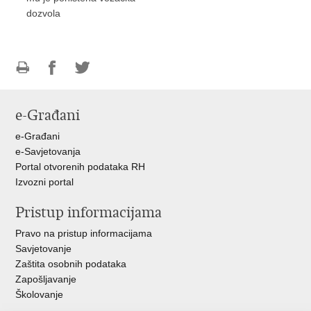
dozvola
Ispiši
Podijeli
Podijeli
stranicu
na
na
e-Građani
Facebooku
Twitteru
e-Građani
e-Savjetovanja
Portal otvorenih podataka RH
Izvozni portal
Pristup informacijama
Pravo na pristup informacijama
Savjetovanje
Zaštita osobnih podataka
Zapošljavanje
Školovanje