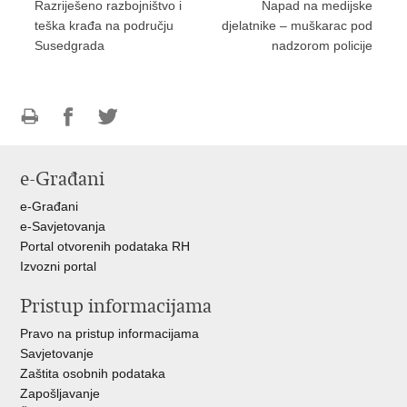
Razriješeno razbojništvo i
Napad na medijske
teška krađa na području
djelatnike – muškarac pod
Susedgrada
nadzorom policije
Ispiši
Podijeli
Podijeli
stranicu
na
na
e-Građani
Facebooku
Twitteru
e-Građani
e-Savjetovanja
Portal otvorenih podataka RH
Izvozni portal
Pristup informacijama
Pravo na pristup informacijama
Savjetovanje
Zaštita osobnih podataka
Zapošljavanje