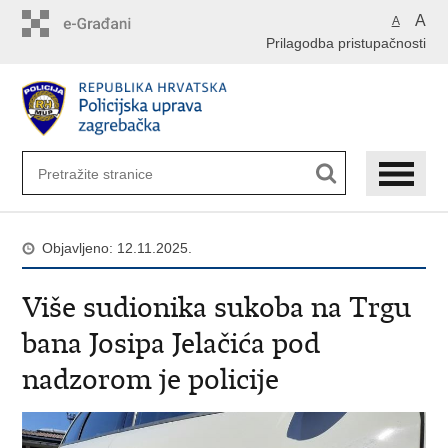
Preskoči
A
A
na
Prilagodba pristupačnosti
glavni
sadržaj
Objavljeno: 12.11.2025.
Više sudionika sukoba na Trgu
bana Josipa Jelačića pod
nadzorom je policije