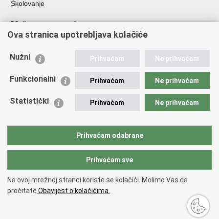
Školovanje
Važne poveznice
Ova stranica upotrebljava kolačiće
Ministarstvo unutarnjih poslova
Sindikati
Nužni
Prihvaćam
Ne prihvaćam
Udruge
Dom zdravlja MUP-a
Funkcionalni
Prihvaćam
Ne prihvaćam
Policijska akademija
Muzej policije
Statistički
Prihvaćam
Ne prihvaćam
Zaklada policijske solidarnosti
Centar za forenzična ispitivanja, istraživanja i vještačenja "Ivan
Vučetić"
Prihvaćam odabrane
Policijske uprave
Prihvaćam sve
Povratak na vrh
Na ovoj mrežnoj stranci koriste se kolačići. Molimo Vas da
Copyright © 2026 Policijska uprava zagrebačka.
Uvjeti korištenja
.
Izjava o
pročitate
Obavijest o kolačićima.
pristupačnosti
.