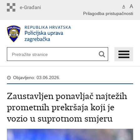
Preskoči
A
A
na
Prilagodba pristupačnosti
glavni
sadržaj
Objavljeno: 03.06.2026.
Zaustavljen ponavljač najtežih
prometnih prekršaja koji je
vozio u suprotnom smjeru