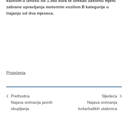
kaznom u iznosu od 1.580 eura te izrekao zaštitnu mjeru
zabrane upravljanja motornim vozilom B kategorije u
trajanju od dva mjeseca.
Priopćenja
Prethodna
Sljedeća
Najava snimanja javnih
Najava snimanja
okupljanja
košarkaških utakmica