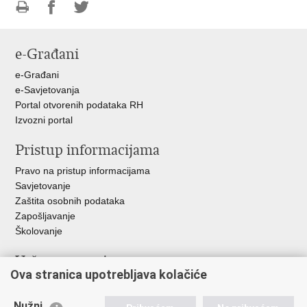
Ispiši
Podijeli
Podijeli
stranicu
na
na
e-Građani
Facebooku
Twitteru
e-Građani
e-Savjetovanja
Portal otvorenih podataka RH
Izvozni portal
Pristup informacijama
Pravo na pristup informacijama
Savjetovanje
Zaštita osobnih podataka
Zapošljavanje
Školovanje
Važne poveznice
Ova stranica upotrebljava kolačiće
Ministarstvo unutarnjih poslova
Sindikati
Nužni