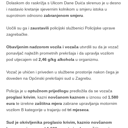
Dolaskom do raskrižja s Ulicom Dane Duića skrenuo je u desno
i nastavio kretanje sjevernim kolnikom u smjeru istoka u
suprotnom odnosno
zabranjenom smjeru
.
Uočili su ga i
zaustavili
policijski službenici Policijske uprave
zagrebačke.
Obavljenim nadzorom vozila i vozača
utvrdili su da je vozač
ponavljač najtežih prometnih prekršaja i da upravlja vozilom
pod utjecajem od
2,46 g/kg alkohola
u organizmu.
Vozač je uhićen i priveden u službene prostorije nakon čega je
doveden na Općinski prekršajni sud u Zagrebu.
Policija je u
optužnom prijedlogu
predložila da se vozača
proglasi krivim
, kazni
novčanom kaznom
u iznosu od
1.580
eura
te izrekne
zaštitna mjera
zabrane upravljanja motornim
vozilom B kategorije u trajanju od
tri mjeseca
.
Sud je okrivljenika proglasio krivim, kaznio novčanom