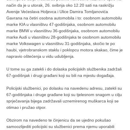
način da je u utorak, 26. svibnja oko 12.20 sati na raskrižju
Avenije Većeslava Holjevca i Ulice Damira Tomljanovića
Gavrana na četiri osobna automobila i to: osobnom automobilu
marke KIA u vlasništvu 47-godišnjaka, osobnom automobilu
marke BMW u vlasništvu 36-godišnjaka, osobnom automobilu
marke Audi u vlasništvu 28-godišnjaka te osobnom automobilu
marke Volkswagen u vlasništvu 31-godišnjaka, skočio te po
haubi, vjetrobranskom staklu i poklopcu motora skakao, čime je
napravio oštećenja u vidu udubljenja.
U tome su ga zatekli i do dolaska policijskih službenika zadržali
67-godišnjak i drugi građani koji su bili na mjestu događaja.
Policijski službenici, po dolasku na navedenu adresu, zatekli su
67-godišnjaka i druge građane koji su tjelesnom snagom u cilju
sprječavanja bijega zadržavali uznemirenog muškarca koji se
otimao i pružao otpor.
Obzirom na navedeno te činjenicu da se ujedno pokušao
samoozlijediti policijski su službenici prema njemu uporabili