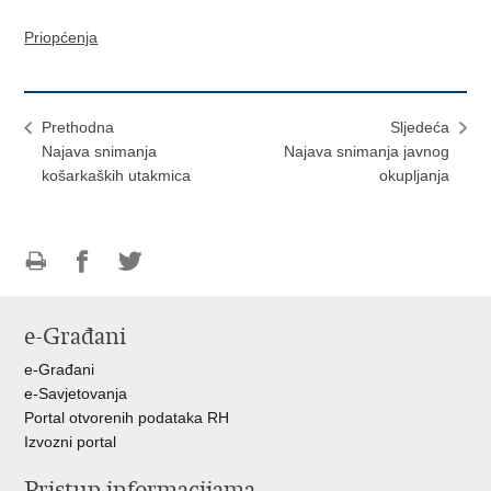
Priopćenja
Prethodna
Sljedeća
Najava snimanja
Najava snimanja javnog
košarkaških utakmica
okupljanja
Ispiši
Podijeli
Podijeli
stranicu
na
na
e-Građani
Facebooku
Twitteru
e-Građani
e-Savjetovanja
Portal otvorenih podataka RH
Izvozni portal
Pristup informacijama