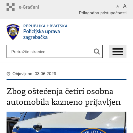
Preskoči
A
A
na
Prilagodba pristupačnosti
glavni
sadržaj
Objavljeno: 03.06.2026.
Zbog oštećenja četiri osobna
automobila kazneno prijavljen