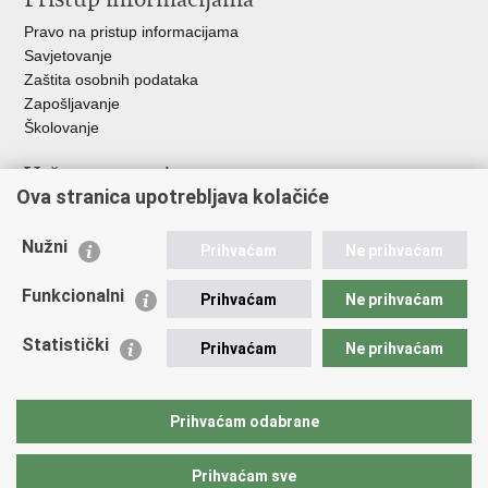
Pravo na pristup informacijama
Savjetovanje
Zaštita osobnih podataka
Zapošljavanje
Školovanje
Važne poveznice
Ova stranica upotrebljava kolačiće
Ministarstvo unutarnjih poslova
Sindikati
Nužni
Prihvaćam
Ne prihvaćam
Udruge
Dom zdravlja MUP-a
Funkcionalni
Prihvaćam
Ne prihvaćam
Policijska akademija
Muzej policije
Statistički
Prihvaćam
Ne prihvaćam
Zaklada policijske solidarnosti
Centar za forenzična ispitivanja, istraživanja i vještačenja "Ivan
Vučetić"
Prihvaćam odabrane
Policijske uprave
Prihvaćam sve