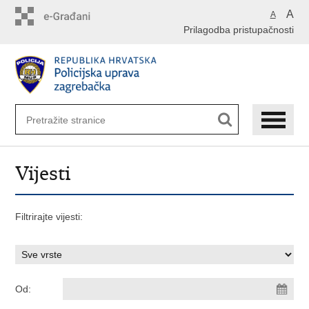
Preskoči
A
A
na
Prilagodba pristupačnosti
glavni
sadržaj
Vijesti
Filtrirajte vijesti:
Od: