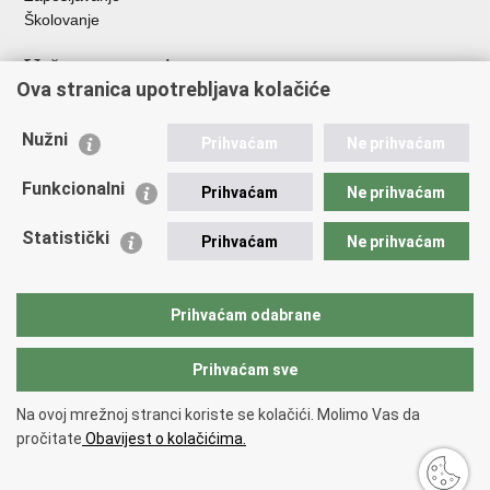
Školovanje
Važne poveznice
Ova stranica upotrebljava kolačiće
Ministarstvo unutarnjih poslova
Sindikati
Nužni
Prihvaćam
Ne prihvaćam
Udruge
Dom zdravlja MUP-a
Funkcionalni
Prihvaćam
Ne prihvaćam
Policijska akademija
Muzej policije
Statistički
Prihvaćam
Ne prihvaćam
Zaklada policijske solidarnosti
Centar za forenzična ispitivanja, istraživanja i vještačenja "Ivan
Vučetić"
Prihvaćam odabrane
Policijske uprave
Prihvaćam sve
Povratak na vrh
Na ovoj mrežnoj stranci koriste se kolačići. Molimo Vas da
Copyright © 2026 Policijska uprava zagrebačka.
Uvjeti korištenja
.
Izjava o
pročitate
Obavijest o kolačićima.
pristupačnosti
.