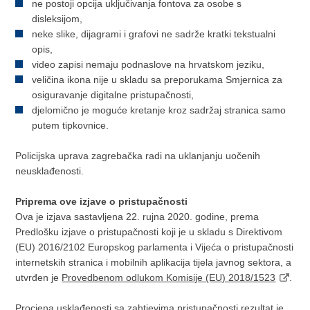
ne postoji opcija uključivanja fontova za osobe s
disleksijom,
neke slike, dijagrami i grafovi ne sadrže kratki tekstualni
opis,
video zapisi nemaju podnaslove na hrvatskom jeziku,
veličina ikona nije u skladu sa preporukama Smjernica za
osiguravanje digitalne pristupačnosti,
djelomično je moguće kretanje kroz sadržaj stranica samo
putem tipkovnice.
Policijska uprava zagrebačka radi na uklanjanju uočenih
neusklađenosti.
Priprema ove izjave o pristupačnosti
Ova je izjava sastavljena 22. rujna 2020. godine, prema
Predlošku izjave o pristupačnosti koji je u skladu s Direktivom
(EU) 2016/2102 Europskog parlamenta i Vijeća o pristupačnosti
internetskih stranica i mobilnih aplikacija tijela javnog sektora, a
utvrđen je
Provedbenom odlukom Komisije (EU) 2018/1523
.
Procjena usklađenosti sa zahtjevima pristupačnosti rezultat je