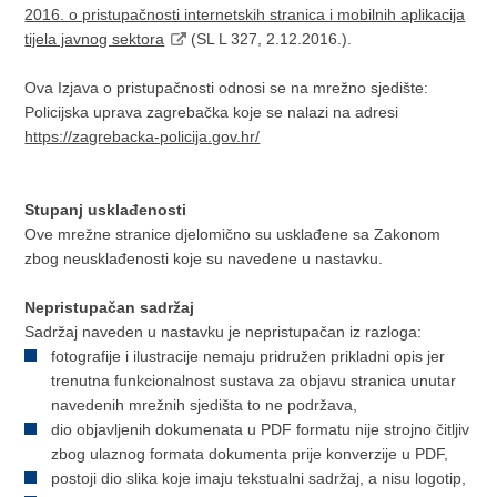
2016. o pristupačnosti internetskih stranica i mobilnih aplikacija
tijela javnog sektora
(SL L 327, 2.12.2016.).
Ova Izjava o pristupačnosti odnosi se na mrežno sjedište:
Policijska uprava zagrebačka koje se nalazi na adresi
https://zagrebacka-policija.gov.hr/
Stupanj usklađenosti
Ove mrežne stranice djelomično su usklađene sa Zakonom
zbog neusklađenosti koje su navedene u nastavku.
Nepristupačan sadržaj
Sadržaj naveden u nastavku je nepristupačan iz razloga:
fotografije i ilustracije nemaju pridružen prikladni opis jer
trenutna funkcionalnost sustava za objavu stranica unutar
navedenih mrežnih sjedišta to ne podržava,
dio objavljenih dokumenata u PDF formatu nije strojno čitljiv
zbog ulaznog formata dokumenta prije konverzije u PDF,
postoji dio slika koje imaju tekstualni sadržaj, a nisu logotip,