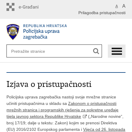
Preskoči
A
A
na
Prilagodba pristupačnosti
glavni
sadržaj
Izjava o pristupačnosti
Policijska uprava zagrebačka nastoji svoje mrežne stranice
učiniti pristupačnima u skladu sa
Zakonom o pristupačnosti
mrežnih stranica i programskih rješenja za pokretne uređaje
tijela javnog sektora Republike Hrvatske
(„Narodne novine“,
broj 17/19; dalje u tekstu: Zakon) kojim se prenosi Direktiva
(EU) 2016/2102 Europskog parlamenta i
Vijeća od 26. listopada