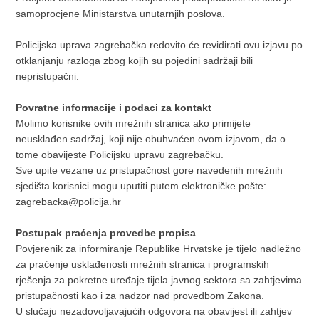
samoprocjene Ministarstva unutarnjih poslova.
Policijska uprava zagrebačka redovito će revidirati ovu izjavu po
otklanjanju razloga zbog kojih su pojedini sadržaji bili
nepristupačni.
Povratne informacije i podaci za kontakt
Molimo korisnike ovih mrežnih stranica ako primijete
neusklađen sadržaj, koji nije obuhvaćen ovom izjavom, da o
tome obavijeste Policijsku upravu zagrebačku.
Sve upite vezane uz pristupačnost gore navedenih mrežnih
sjedišta korisnici mogu uputiti putem elektroničke pošte:
zagrebacka@policija.hr
Postupak praćenja provedbe propisa
Povjerenik za informiranje Republike Hrvatske je tijelo nadležno
za praćenje usklađenosti mrežnih stranica i programskih
rješenja za pokretne uređaje tijela javnog sektora sa zahtjevima
pristupačnosti kao i za nadzor nad provedbom Zakona.
U slučaju nezadovoljavajućih odgovora na obavijest ili zahtjev