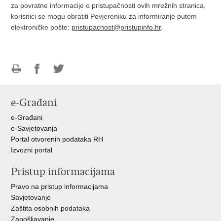
za povratne informacije o pristupačnosti ovih mrežnih stranica,
korisnici se mogu obratiti Povjereniku za informiranje putem
elektroničke pošte:
pristupacnost@pristupinfo.hr
.
Ispiši
Podijeli
Podijeli
stranicu
na
na
e-Građani
Facebooku
Twitteru
e-Građani
e-Savjetovanja
Portal otvorenih podataka RH
Izvozni portal
Pristup informacijama
Pravo na pristup informacijama
Savjetovanje
Zaštita osobnih podataka
Zapošljavanje