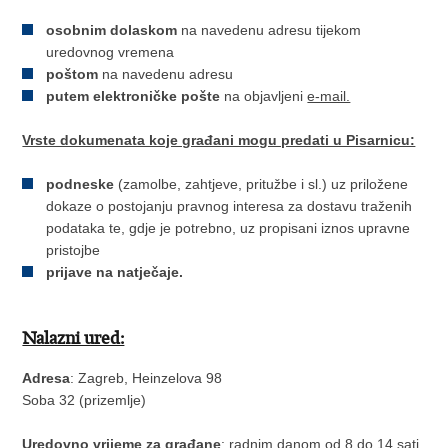
osobnim dolaskom
na navedenu adresu tijekom
uredovnog vremena
poštom
na navedenu adresu
putem elektroničke pošte
na objavljeni
e-mail.
Vrste dokumenata koje građani mogu predati u Pisarnicu:
podneske
(zamolbe, zahtjeve, pritužbe i sl.) uz priložene
dokaze o postojanju pravnog interesa za dostavu traženih
podataka te, gdje je potrebno, uz propisani iznos upravne
pristojbe
prijave na natječaje.
Nalazni ured:
Adresa
: Zagreb, Heinzelova 98
Soba 32 (prizemlje)
Uredovno vrijeme za građane
: radnim danom od 8 do 14 sati