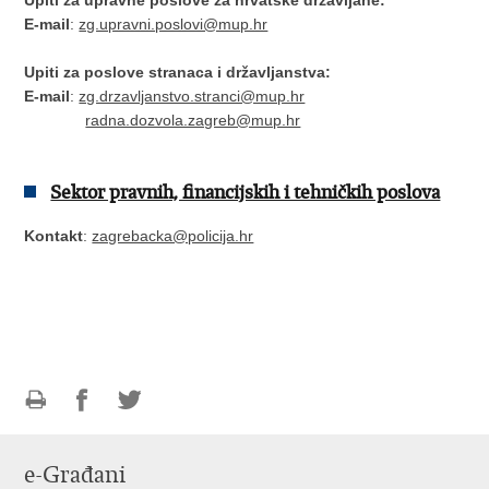
E-mail
:
zg.upravni.poslovi@mup.hr
Upiti za poslove stranaca i državljanstva:
E-mail
:
zg.drzavljanstvo.stranci@mup.hr
radna.dozvola.zagreb@mup.hr
Sektor pravnih, financijskih i tehničkih poslova
Kontakt
:
zagrebacka@policija.hr
Ispiši
Podijeli
Podijeli
stranicu
na
na
e-Građani
Facebooku
Twitteru