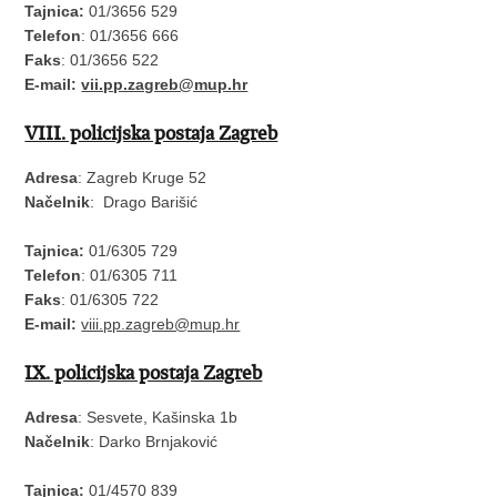
Tajnica:
01/3656 529
Telefon
: 01/3656 666
Faks
: 01/3656 522
E-mail:
vii.pp.zagreb@mup.hr
VIII. policijska postaja Zagreb
Adresa
: Zagreb Kruge 52
Načelnik
: Drago Barišić
Tajnica:
01/6305 729
Telefon
: 01/6305 711
Faks
: 01/6305 722
E-mail:
viii.pp.zagreb@mup.hr
IX. policijska postaja Zagreb
Adresa
: Sesvete, Kašinska 1b
Načelnik
: Darko Brnjaković
Tajnica:
01/4570 839