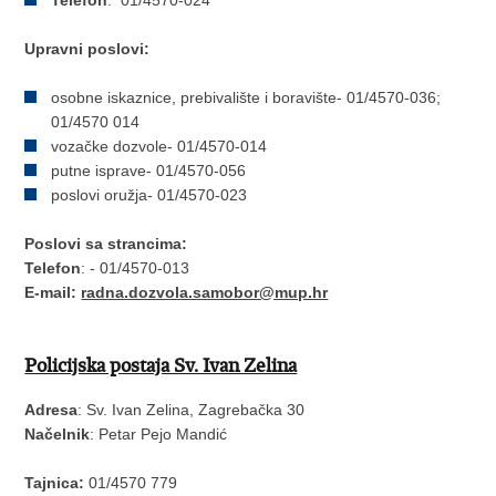
Upravni poslovi:
osobne iskaznice, prebivalište i boravište- 01/4570-036;
01/4570 014
vozačke dozvole- 01/4570-014
putne isprave- 01/4570-056
poslovi oružja- 01/4570-023
Poslovi sa strancima:
Telefon
: - 01/4570-013
E-mail:
radna.dozvola.samobor@mup.hr
Policijska postaja Sv. Ivan Zelina
Adresa
: Sv. Ivan Zelina, Zagrebačka 30
Načelnik
: Petar Pejo Mandić
Tajnica:
01/4570 779