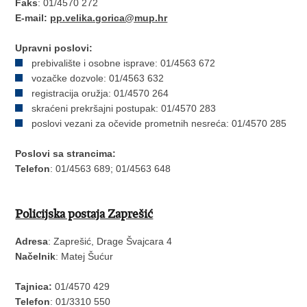
Faks
: 01/4570 272
E-mail:
pp.velika.gorica@mup.hr
Upravni poslovi:
prebivalište i osobne isprave: 01/4563 672
vozačke dozvole: 01/4563 632
registracija oružja: 01/4570 264
skraćeni prekršajni postupak: 01/4570 283
poslovi vezani za očevide prometnih nesreća: 01/4570 285
Poslovi sa strancima:
Telefon
: 01/4563 689; 01/4563 648
Policijska postaja Zaprešić
Adresa
: Zaprešić, Drage Švajcara 4
Načelnik
: Matej Šućur
Tajnica:
01/4570 429
Telefon
: 01/3310 550