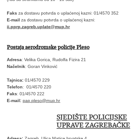
Faks
za dostavu potvrda o uplaćenoj kazni: 01/4570 352
E-mail
za dostavu potvrda o uplaćenoj kazni:
ii.pprp.zagreb.uplate@mup.hr
Postaja aerodromske policije Pleso
Adresa
: Velika Gorica, Rudolfa Fizira 21
Načelnik
: Goran Vinković
Tajnica:
01/4570 229
Telefon
: 01/4570 220
Faks
: 01/4570 222
E-mail:
pap.pleso@mup.hr
SJEDIŠTE POLICIJSKE
UPRAVE ZAGREBAČKE
Adresa:
Zagreb, Ulica Matice hrvatske 4