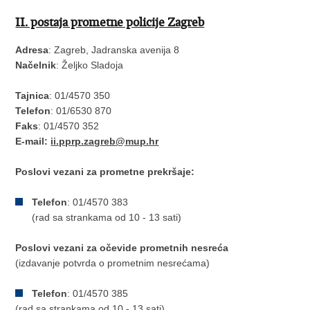
II. postaja prometne policije Zagreb
Adresa
: Zagreb, Jadranska avenija 8
Načelnik
: Željko Sladoja
Tajnica
: 01/4570 350
Telefon
: 01/6530 870
Faks
: 01/4570 352
E-mail:
ii.pprp.zagreb@mup.hr
Poslovi vezani za prometne prekršaje:
Telefon
: 01/4570 383
(rad sa strankama od 10 - 13 sati)
Poslovi vezani za očevide prometnih nesreća
(izdavanje potvrda o prometnim nesrećama)
Telefon
: 01/4570 385
(rad sa strankama od 10 - 13 sati)