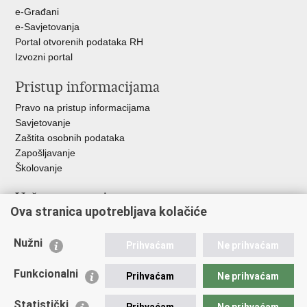
e-Građani
e-Savjetovanja
Portal otvorenih podataka RH
Izvozni portal
Pristup informacijama
Pravo na pristup informacijama
Savjetovanje
Zaštita osobnih podataka
Zapošljavanje
Školovanje
Važne poveznice
Ova stranica upotrebljava kolačiće
Ministarstvo unutarnjih poslova
Sindikati
Nužni
Prihvaćam
Ne prihvaćam
Udruge
Dom zdravlja MUP-a
Funkcionalni
Prihvaćam
Ne prihvaćam
Policijska akademija
Muzej policije
Statistički
Prihvaćam
Ne prihvaćam