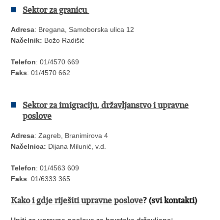
Sektor za granicu
Adresa
: Bregana, Samoborska ulica 12
Načelnik:
Božo Radišić
Telefon
: 01/4570 669
Faks
: 01/4570 662
Sektor za imigraciju, državljanstvo i upravne
poslove
Adresa
: Zagreb, Branimirova 4
Načelnica:
Dijana Milunić, v.d.
Telefon
: 01/4563 609
Faks
: 01/6333 365
Kako i gdje riješiti upravne poslove
? (svi kontakti)
Upiti za upravne poslove za hrvatske državljane: