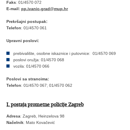
Faks
: 01/4570 072
E-mail:
pp.ivanic-grad@mup.hr
Prekršajni postupak:
Telefon
: 01/4570 061
Upravni poslovi:
prebivalište, osobne iskaznice i putovnice: 01/4570 069
poslovi oružja: 01/4570 068
vozila: 01/4570 066
Poslovi sa strancima:
Telefon
: 01/4570 067; 01/4570 062
I. postaja prometne policije Zagreb
Adresa
: Zagreb, Heinzelova 98
Načelnik
: Mato Kovačević