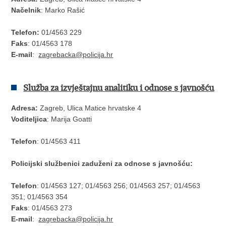
Načelnik
: Marko Rašić
Telefon:
01/4563 229
Faks
: 01/4563 178
E-mail
:
zagrebacka@policija.hr
Služba
za izvještajnu analitiku i odnose s javnošću
Adresa:
Zagreb, Ulica Matice hrvatske 4
Voditeljica
: Marija Goatti
Telefon
: 01/4563 411
Policijski službenici zaduženi za odnose s javnošću:
Telefon
: 01/4563 127; 01/4563 256; 01/4563 257; 01/4563
351; 01/4563 354
Faks
: 01/4563 273
E-mail
:
zagrebacka@policija.hr