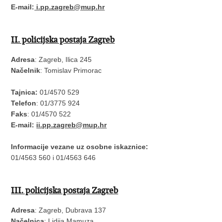
E-mail:
i.pp.zagreb@mup.hr
II. policijska postaja Zagreb
Adresa
: Zagreb, Ilica 245
Načelnik
: Tomislav Primorac
Tajnica:
01/4570 529
Telefon
: 01/3775 924
Faks
: 01/4570 522
E-mail:
ii.pp.zagreb@mup.hr
Informacije vezane uz osobne iskaznice:
01/4563 560 i 01/4563 646
III. policijska postaja Zagreb
Adresa
: Zagreb, Dubrava 137
Načelnica
: Lidija Mamuza