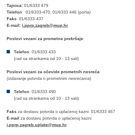
Tajnica:
01/6333 479
Telefon
: 01/6333-470; 01/6333 446 (porta)
Faks
: 01/6333-437
E-mail:
i.pprp.zagreb@mup.hr
Poslovi vezani za prometne prekršaje
:
Telefon
: 01/6333 433
(rad sa strankama od 10 - 13 sati)
Poslovi vezani za očevide prometnih nesreća
:
(izdavanje potvrda o prometnim nesrećama)
Telefon
: 01/6333 490
(rad sa strankama od 10 - 13 sati)
Faks
za dostavu potvrda o uplaćenoj kazni: 01/6333 457
E-mail
za dostavu potvrda o uplaćenoj kazni:
i.pprp.zagreb.uplate@mup.hr