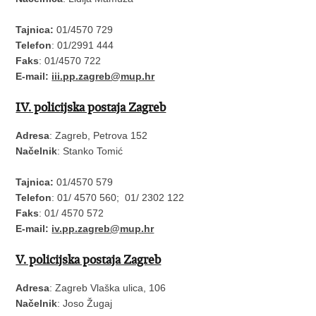
Tajnica:
01/4570 729
Telefon
: 01/2991 444
Faks
: 01/4570 722
E-mail:
iii.pp.zagreb@mup.hr
IV. policijska postaja Zagreb
Adresa
: Zagreb, Petrova 152
Načelnik
: Stanko Tomić
Tajnica:
01/4570 579
Telefon
: 01/ 4570 560; 01/ 2302 122
Faks
: 01/ 4570 572
E-mail:
iv.pp.zagreb@mup.hr
V. policijska postaja Zagreb
Adresa
: Zagreb Vlaška ulica, 106
Načelnik
: Joso Žugaj