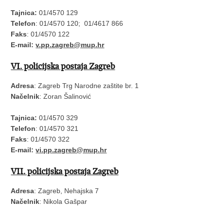
Tajnica:
01/4570 129
Telefon
: 01/4570 120; 01/4617 866
Faks
: 01/4570 122
E-mail:
v.pp.zagreb@mup.hr
VI. policijska postaja Zagreb
Adresa
: Zagreb Trg Narodne zaštite br. 1
Načelnik
: Zoran Šalinović
Tajnica:
01/4570 329
Telefon
: 01/4570 321
Faks
: 01/4570 322
E-mail:
vi.pp.zagreb@mup.hr
VII. policijska postaja Zagreb
Adresa
: Zagreb, Nehajska 7
Načelnik
: Nikola Gašpar