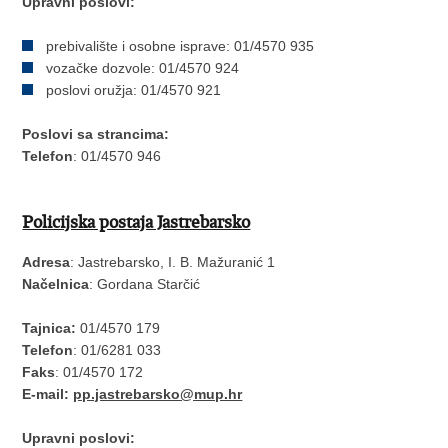
Upravni poslovi:
prebivalište i osobne isprave: 01/4570 935
vozačke dozvole: 01/4570 924
poslovi oružja: 01/4570 921
Poslovi sa strancima:
Telefon
: 01/4570 946
Policijska postaja Jastrebarsko
Adresa
: Jastrebarsko, I. B. Mažuranić 1
Načelnica
: Gordana Starčić
Tajnica:
01/4570 179
Telefon
: 01/6281 033
Faks
: 01/4570 172
E-mail:
pp.jastrebarsko@mup.hr
Upravni poslovi: