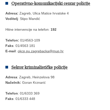
Operativno-komunikacijski centar policije
Adresa:
Zagreb, Ulica Matice hrvatske 4
Voditelj
: Stipo Mandić
Hitne intervencije na telefon:
192
Telefon:
01/4563-109
Faks
: 01/4563 181
E-mail
:
okcp.pu.zagrebacka@mup.hr
Sektor kriminalističke policije
Adresa
: Zagreb, Heinzelova 98
Načelnik:
Goran Krznarić
Telefon
: 01/6333 369
Faks
: 01/6333 448