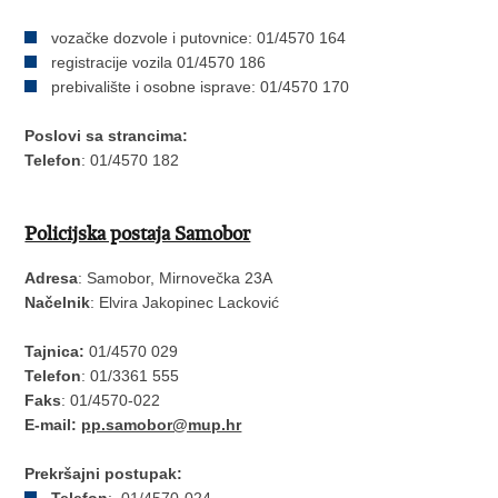
vozačke dozvole i putovnice: 01/4570 164
registracije vozila 01/4570 186
prebivalište i osobne isprave: 01/4570 170
Poslovi sa strancima:
Telefon
: 01/4570 182
Policijska postaja Samobor
Adresa
: Samobor, Mirnovečka 23A
Načelnik
: Elvira Jakopinec Lacković
Tajnica:
01/4570 029
Telefon
: 01/3361 555
Faks
: 01/4570-022
E-mail:
pp.samobor@mup.hr
Prekršajni postupak:
Telefon
: 01/4570-024