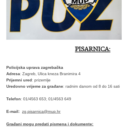
PISARNICA
:
Policijska uprava zagrebačka
Adresa
: Zagreb, Ulica kneza Branimira 4
Prijemni ured
: prizemlje
Uredovno vrijeme za građane
: radnim danom od 8 do 16 sati
Telefon
: 01/4563 653; 01/4563 649
E-mail:
zg.pisarnica@mup.hr
Građani mogu predati pismena i dokumente: