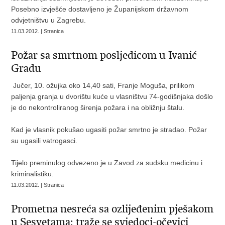
Posebno izvješće dostavljeno je Županijskom državnom
odvjetništvu u Zagrebu.
11.03.2012. | Stranica
Požar sa smrtnom posljedicom u Ivanić-
Gradu
Jučer, 10. ožujka oko 14,40 sati, Franje Moguša, prilikom
paljenja granja u dvorištu kuće u vlasništvu 74-godišnjaka došlo
je do nekontroliranog širenja požara i na obližnju štalu.
Kad je vlasnik pokušao ugasiti požar smrtno je stradao. Požar
su ugasili vatrogasci.
Tijelo preminulog odvezeno je u Zavod za sudsku medicinu i
kriminalistiku.
11.03.2012. | Stranica
Prometna nesreća sa ozlijeđenim pješakom
u Sesvetama; traže se svjedoci-očevici