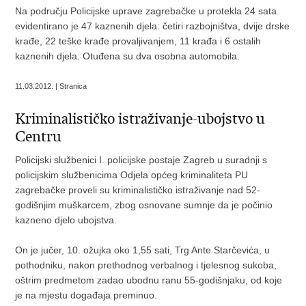
Na području Policijske uprave zagrebačke u protekla 24 sata
evidentirano je 47 kaznenih djela: četiri razbojništva, dvije drske
krađe, 22 teške krađe provaljivanjem, 11 krađa i 6 ostalih
kaznenih djela. Otuđena su dva osobna automobila.
11.03.2012. | Stranica
Kriminalističko istraživanje-ubojstvo u
Centru
Policijski službenici I. policijske postaje Zagreb u suradnji s
policijskim službenicima Odjela općeg kriminaliteta PU
zagrebačke proveli su kriminalističko istraživanje nad 52-
godišnjim muškarcem, zbog osnovane sumnje da je počinio
kazneno djelo ubojstva.
On je jučer, 10. ožujka oko 1,55 sati, Trg Ante Starčevića, u
pothodniku, nakon prethodnog verbalnog i tjelesnog sukoba,
oštrim predmetom zadao ubodnu ranu 55-godišnjaku, od koje
je na mjestu događaja preminuo.