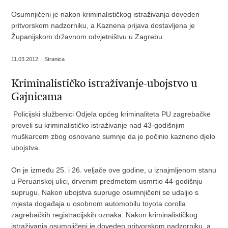
Osumnjičeni je nakon kriminalističkog istraživanja doveden
pritvorskom nadzorniku, a Kaznena prijava dostavljena je
Županijskom državnom odvjetništvu u Zagrebu.
11.03.2012. | Stranica
Kriminalističko istraživanje-ubojstvo u
Gajnicama
Policijski službenici Odjela općeg kriminaliteta PU zagrebačke
proveli su kriminalističko istraživanje nad 43-godišnjim
muškarcem zbog osnovane sumnje da je počinio kazneno djelo
ubojstva.
On je između 25. i 26. veljače ove godine, u iznajmljenom stanu
u Peruanskoj ulici, drvenim predmetom usmrtio 44-godišnju
suprugu. Nakon ubojstva supruge osumnjičeni se udaljio s
mjesta događaja u osobnom automobilu toyota corolla
zagrebačkih registracijskih oznaka. Nakon kriminalističkog
istraživanja osumnjičeni je doveden pritvorskom nadzorniku, a