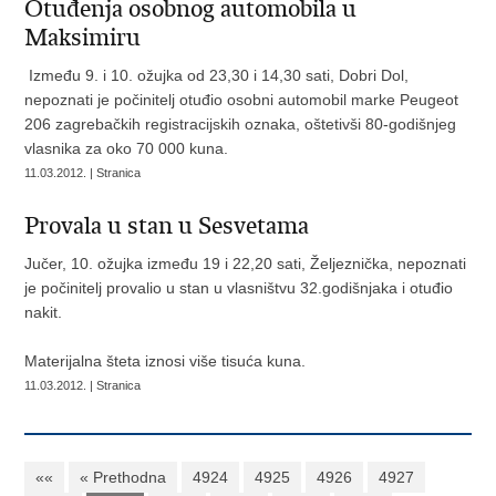
Otuđenja osobnog automobila u
Maksimiru
Između 9. i 10. ožujka od 23,30 i 14,30 sati, Dobri Dol,
nepoznati je počinitelj otuđio osobni automobil marke Peugeot
206 zagrebačkih registracijskih oznaka, oštetivši 80-godišnjeg
vlasnika za oko 70 000 kuna.
11.03.2012. | Stranica
Provala u stan u Sesvetama
Jučer, 10. ožujka između 19 i 22,20 sati, Željeznička, nepoznati
je počinitelj provalio u stan u vlasništvu 32.godišnjaka i otuđio
nakit.
Materijalna šteta iznosi više tisuća kuna.
11.03.2012. | Stranica
««
« Prethodna
4924
4925
4926
4927