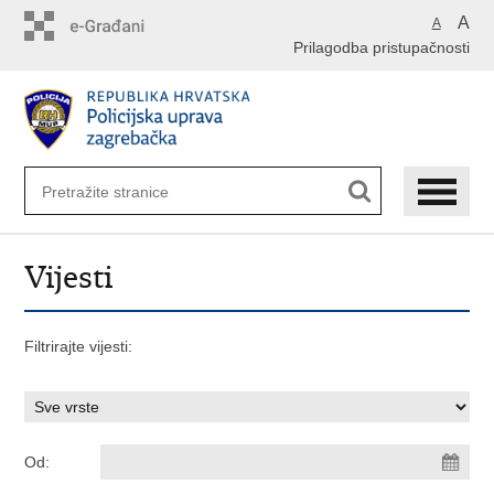
Preskoči
A
A
na
Prilagodba pristupačnosti
glavni
sadržaj
Vijesti
Filtrirajte vijesti:
Od: