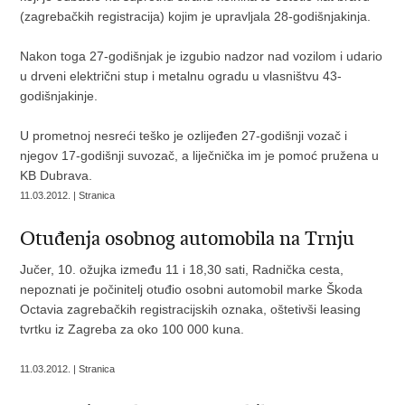
(zagrebačkih registracija) kojim je upravljala 28-godišnjakinja.
Nakon toga 27-godišnjak je izgubio nadzor nad vozilom i udario
u drveni električni stup i metalnu ogradu u vlasništvu 43-
godišnjakinje.
U prometnoj nesreći teško je ozlijeđen 27-godišnji vozač i
njegov 17-godišnji suvozač, a liječnička im je pomoć pružena u
KB Dubrava.
11.03.2012. | Stranica
Otuđenja osobnog automobila na Trnju
Jučer, 10. ožujka između 11 i 18,30 sati, Radnička cesta,
nepoznati je počinitelj otuđio osobni automobil marke Škoda
Octavia zagrebačkih registracijskih oznaka, oštetivši leasing
tvrtku iz Zagreba za oko 100 000 kuna.
11.03.2012. | Stranica