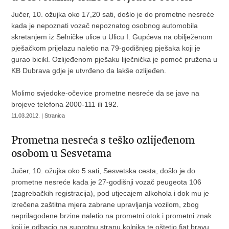
Jučer, 10. ožujka oko 17,20 sati, došlo je do prometne nesreće
kada je nepoznati vozač nepoznatog osobnog automobila
skretanjem iz Selničke ulice u Ulicu I. Gupćeva na obilježenom
pješačkom prijelazu naletio na 79-godišnjeg pješaka koji je
gurao bicikl. Ozlijeđenom pješaku liječnička je pomoć pružena u
KB Dubrava gdje je utvrđeno da lakše ozlijeđen.
Molimo svjedoke-očevice prometne nesreće da se jave na
brojeve telefona 2000-111 ili 192.
11.03.2012. | Stranica
Prometna nesreća s teško ozlijeđenom
osobom u Sesvetama
Jučer, 10. ožujka oko 5 sati, Sesvetska cesta, došlo je do
prometne nesreće kada je 27-godišnji vozač peugeota 106
(zagrebačkih registracija), pod utjecajem alkohola i dok mu je
izrečena zaštitna mjera zabrane upravljanja vozilom, zbog
neprilagođene brzine naletio na prometni otok i prometni znak
koji je odbacio na suprotnu stranu kolnika te oštetio fiat bravu