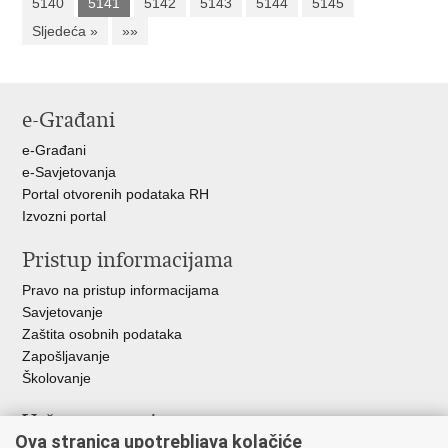
5140
5141
5142
5143
5144
5145
Sljedeća »
»»
e-Građani
e-Građani
e-Savjetovanja
Portal otvorenih podataka RH
Izvozni portal
Pristup informacijama
Pravo na pristup informacijama
Savjetovanje
Zaštita osobnih podataka
Zapošljavanje
Školovanje
Važne poveznice
Ova stranica upotrebljava kolačiće