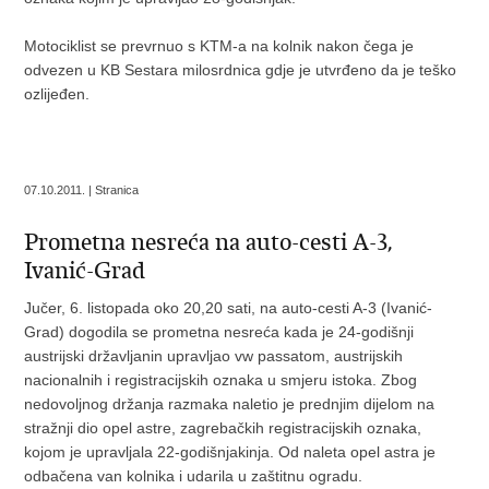
Motociklist se prevrnuo s KTM-a na kolnik nakon čega je
odvezen u KB Sestara milosrdnica gdje je utvrđeno da je teško
ozlijeđen.
07.10.2011. | Stranica
Prometna nesreća na auto-cesti A-3,
Ivanić-Grad
Jučer, 6. listopada oko 20,20 sati, na auto-cesti A-3 (Ivanić-
Grad) dogodila se prometna nesreća kada je 24-godišnji
austrijski državljanin upravljao vw passatom, austrijskih
nacionalnih i registracijskih oznaka u smjeru istoka. Zbog
nedovoljnog držanja razmaka naletio je prednjim dijelom na
stražnji dio opel astre, zagrebačkih registracijskih oznaka,
kojom je upravljala 22-godišnjakinja. Od naleta opel astra je
odbačena van kolnika i udarila u zaštitnu ogradu.