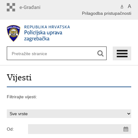
Preskoči
A
A
na
Prilagodba pristupačnosti
glavni
sadržaj
Vijesti
Filtrirajte vijesti:
Od: