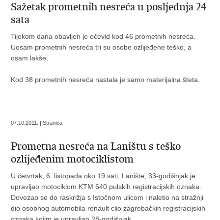
Sažetak prometnih nesreća u posljednja 24
sata
Tijekom dana obavljen je očevid kod 46 prometnih nesreća.
Uosam prometnih nesreća tri su osobe ozlijeđene teško, a
osam lakše.
Kod 38 prometnih nesreća nastala je samo materijalna šteta.
07.10.2011. | Stranica
Prometna nesreća na Laništu s teško
ozlijeđenim motociklistom
U četvrtak, 6. listopada oko 19 sati, Lanište, 33-godišnjak je
upravljao motociklom KTM 640 pulskih registracijskih oznaka.
Dovezao se do raskrižja s Istočnom ulicom i naletio na stražnji
dio osobnog automobila renault clio zagrebačkih registracijskih
oznaka kojim je upravljao 28-godišnjak.