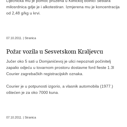
Liječnička mu je pomoć pružena u Kliničkoj bolnici Sestara
milosrdnica gdje je i alkotestiran. Izmjerena mu je koncentracija
od 2,48 g/kg u krvi.
07.10.2011. | Stranica
Požar vozila u Sesvetskom Kraljevcu
Jučer oko 5 sati u Domjanićevoj je ulici nepoznati počinitelj
zapalio odjeću u tovarnom prostoru dostavne ford fieste 1.3l
Courier zagrebačkih registracijskih oznaka.
Courier je u potpunosti izgorio, a vlasnik automobila (1977.)
oštećen je za oko 7000 kuna.
07.10.2011. | Stranica