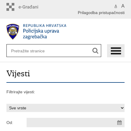
Preskoči
A
A
na
Prilagodba pristupačnosti
glavni
sadržaj
Vijesti
Filtrirajte vijesti:
Od: