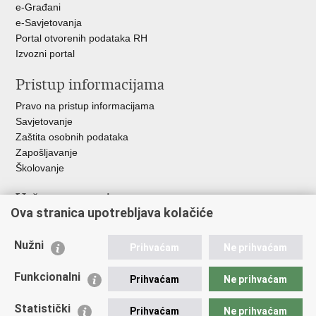
e-Građani
e-Savjetovanja
Portal otvorenih podataka RH
Izvozni portal
Pristup informacijama
Pravo na pristup informacijama
Savjetovanje
Zaštita osobnih podataka
Zapošljavanje
Školovanje
Važne poveznice
Ova stranica upotrebljava kolačiće
Ministarstvo unutarnjih poslova
Sindikati
Nužni
Prihvaćam
Ne prihvaćam
Udruge
Dom zdravlja MUP-a
Funkcionalni
Prihvaćam
Ne prihvaćam
Policijska akademija
Muzej policije
Statistički
Prihvaćam
Ne prihvaćam
Zaklada policijske solidarnosti