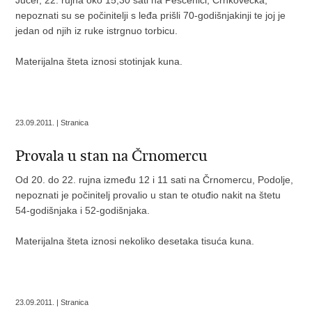
Jučer, 22. rujna oko 15,30 sati na Peščenici, Črnkovečka,
nepoznati su se počinitelji s leđa prišli 70-godišnjakinji te joj je
jedan od njih iz ruke istrgnuo torbicu.
Materijalna šteta iznosi stotinjak kuna.
23.09.2011. | Stranica
Provala u stan na Črnomercu
Od 20. do 22. rujna između 12 i 11 sati na Črnomercu, Podolje,
nepoznati je počinitelj provalio u stan te otuđio nakit na štetu
54-godišnjaka i 52-godišnjaka.
Materijalna šteta iznosi nekoliko desetaka tisuća kuna.
23.09.2011. | Stranica