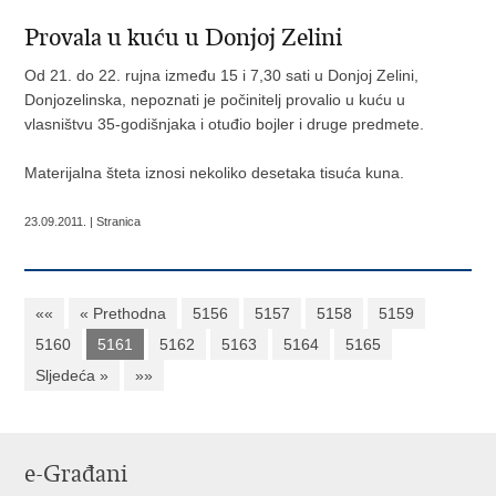
Provala u kuću u Donjoj Zelini
Od 21. do 22. rujna između 15 i 7,30 sati u Donjoj Zelini,
Donjozelinska, nepoznati je počinitelj provalio u kuću u
vlasništvu 35-godišnjaka i otuđio bojler i druge predmete.
Materijalna šteta iznosi nekoliko desetaka tisuća kuna.
23.09.2011. | Stranica
««
« Prethodna
5156
5157
5158
5159
5160
5161
5162
5163
5164
5165
Sljedeća »
»»
e-Građani