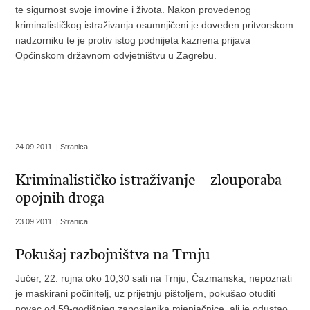
te sigurnost svoje imovine i života. Nakon provedenog
kriminalističkog istraživanja osumnjičeni je doveden pritvorskom
nadzorniku te je protiv istog podnijeta kaznena prijava
Općinskom državnom odvjetništvu u Zagrebu.
24.09.2011. | Stranica
Kriminalističko istraživanje – zlouporaba
opojnih droga
23.09.2011. | Stranica
Pokušaj razbojništva na Trnju
Jučer, 22. rujna oko 10,30 sati na Trnju, Čazmanska, nepoznati
je maskirani počinitelj, uz prijetnju pištoljem, pokušao otuđiti
novac od 59-godišnjeg zaposlenika mjenjačnice, ali je odustao