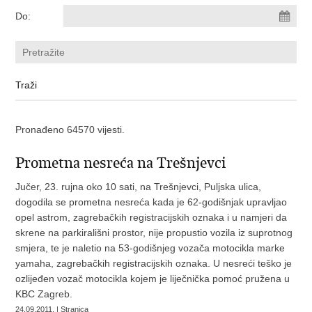
Do:
Pronađeno 64570 vijesti.
Prometna nesreća na Trešnjevci
Jučer, 23. rujna oko 10 sati, na Trešnjevci, Puljska ulica,
dogodila se prometna nesreća kada je 62-godišnjak upravljao
opel astrom, zagrebačkih registracijskih oznaka i u namjeri da
skrene na parkirališni prostor, nije propustio vozila iz suprotnog
smjera, te je naletio na 53-godišnjeg vozača motocikla marke
yamaha, zagrebačkih registracijskih oznaka. U nesreći teško je
ozlijeđen vozač motocikla kojem je liječnička pomoć pružena u
KBC Zagreb.
24.09.2011. | Stranica