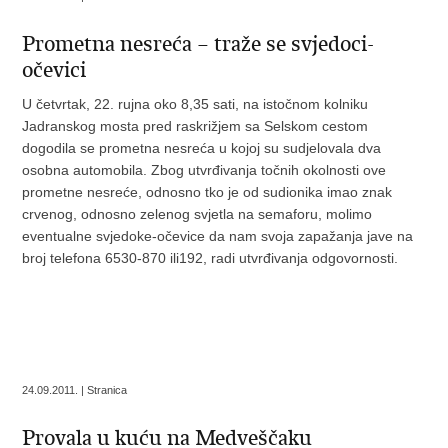
Prometna nesreća – traže se svjedoci-
očevici
U četvrtak, 22. rujna oko 8,35 sati, na istočnom kolniku
Jadranskog mosta pred raskrižjem sa Selskom cestom
dogodila se prometna nesreća u kojoj su sudjelovala dva
osobna automobila. Zbog utvrđivanja točnih okolnosti ove
prometne nesreće, odnosno tko je od sudionika imao znak
crvenog, odnosno zelenog svjetla na semaforu, molimo
eventualne svjedoke-očevice da nam svoja zapažanja jave na
broj telefona 6530-870 ili192, radi utvrđivanja odgovornosti.
24.09.2011. | Stranica
Provala u kuću na Medveščaku