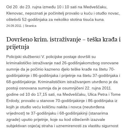
Od 20. do 23. rujna između 10 i 10 sati na Medveščaku,
Klenovac, nepoznati je počinitelj provalio u kuću i otuđio novac,
oštetivši 52-godišnjaka za nekoliko stotina tisuća kuna.
24.09.2011. | Stranica
Dovršeno krim. istraživanje – teška krađa i
prijetnja
Policijski službenici V. policijske postaje dovršili su
kriminalističko istraživanje nad 26-godišnjakomzbog osnovane
sumnje da je počinio kazneno djelo teške krađe na štetu 70-
godišnjakinje i 86-godišnjaka i prijetnje na štetu 37-godišnjaka i
68-godišnjakinje. Kriminalističkim istraživanjem utvrđeno je da
postoji osnovana sumnja da je osumnjičeni 22. rujna 2011.
godine od 10 do 17,15 sati, na Medveščaku, Ulica Petra i Tome
Erdody, provalio u stanove 70-godišnjakinje i 86-godišnjaka iz
kojih je otuđio veću količinu nakita i novca (neutvrđena
vrijednost) te 37-godišnjaku i 68-godišnjakinji (stanarima
zgrade) uputio prijetnje, koje su kod oštećenih izazvale
subjektivan osjećaj straha i uznemirenosti za vlastitu sigurnost