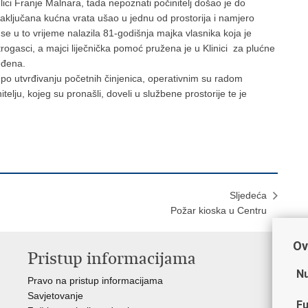
ici Franje Malnara, tada nepoznati počinitelj došao je do
zaključana kućna vrata ušao u jednu od prostorija i namjero
 se u to vrijeme nalazila 81-godišnja majka vlasnika koja je
atrogasci, a majci liječnička pomoć pružena je u Klinici za plućne
eđena.
 po utvrđivanju početnih činjenica, operativnim su radom
telju, kojeg su pronašli, doveli u službene prostorije te je
Sljedeća
Požar kioska u Centru
Ov
Pristup informacijama
V
Nu
Pravo na pristup informacijama
Min
Savjetovanje
Sin
Fu