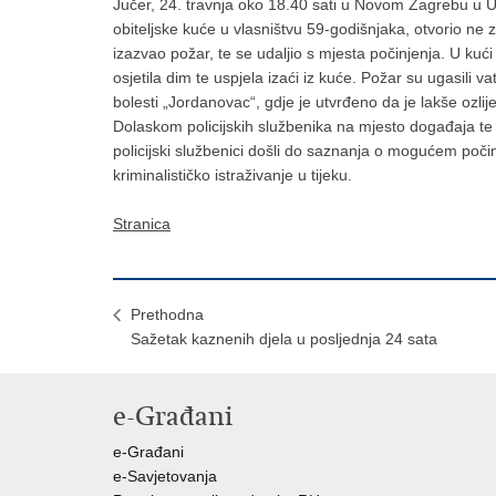
Jučer, 24. travnja oko 18.40 sati u Novom Zagrebu u Ul
obiteljske kuće u vlasništvu 59-godišnjaka, otvorio ne 
izazvao požar, te se udaljio s mjesta počinjenja. U kući
osjetila dim te uspjela izaći iz kuće. Požar su ugasili v
bolesti „Jordanovac“, gdje je utvrđeno da je lakše ozlij
Dolaskom policijskih službenika na mjesto događaja te
policijski službenici došli do saznanja o mogućem počini
kriminalističko istraživanje u tijeku.
Stranica
Prethodna
Sažetak kaznenih djela u posljednja 24 sata
e-Građani
e-Građani
e-Savjetovanja