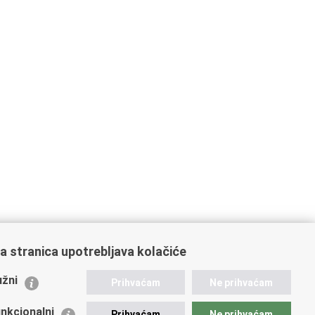
a stranica upotrebljava kolačiće
ažne poveznice
žni
Prihvaćam
Ne prihvaćam
istarstvo unutarnjih poslova
dikati
nkcionalni
Prihvaćam
Ne prihvaćam