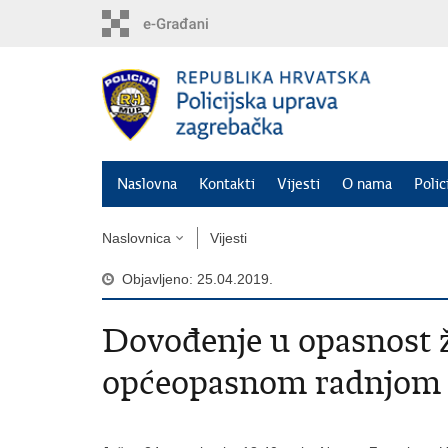
Preskoči
na
glavni
sadržaj
Naslovna
Kontakti
Vijesti
O nama
Polic
Naslovnica
Vijesti
Objavljeno: 25.04.2019.
Dovođenje u opasnost ž
općeopasnom radnjom i