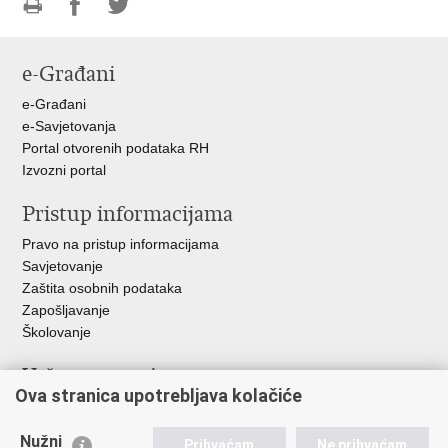
Ispiši
Podijeli
Podijeli
stranicu
na
na
e-Građani
Facebooku
Twitteru
e-Građani
e-Savjetovanja
Portal otvorenih podataka RH
Izvozni portal
Pristup informacijama
Pravo na pristup informacijama
Savjetovanje
Zaštita osobnih podataka
Zapošljavanje
Školovanje
Važne poveznice
Ova stranica upotrebljava kolačiće
Ministarstvo unutarnjih poslova
Sindikati
Nužni
Prihvaćam
Ne prihvaćam