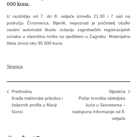
000 kuna.
U razdoblju od 7. do 8. veljače između 21.30 i 7 sati na
području Črnomerca, Bijenik, nepoznati je počinitelj otuđio
osobni automobil škodu octaviju zagrebačkih registracijskih
oznaka u vlasništvu tvrtke sa sjedištem u Zagrebu. Materijalna
šteta iznosi oko 95 000 kuna.
Stranica
Prethodna
Sljedeća
Krađa traktorske prikolice i
Požar krovišta obiteljske
željeznih profila u Mariji
kuće u Sesvetama –
Gorici
nadopuna Informacije od 8.
veljače