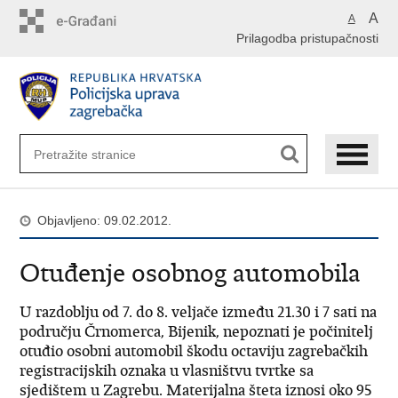
Preskoči
A
A
na
Prilagodba pristupačnosti
glavni
sadržaj
Objavljeno: 09.02.2012.
Otuđenje osobnog automobila
U razdoblju od 7. do 8. veljače između 21.30 i 7 sati na
području Črnomerca, Bijenik, nepoznati je počinitelj
otuđio osobni automobil škodu octaviju zagrebačkih
registracijskih oznaka u vlasništvu tvrtke sa
sjedištem u Zagrebu. Materijalna šteta iznosi oko 95