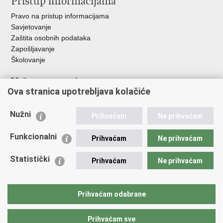
Pristup informacijama
Pravo na pristup informacijama
Savjetovanje
Zaštita osobnih podataka
Zapošljavanje
Školovanje
Važne poveznice
Ova stranica upotrebljava kolačiće
Ministarstvo unutarnjih poslova
Sindikati
Nužni
Prihvaćam
Ne prihvaćam
Udruge
Dom zdravlja MUP-a
Funkcionalni
Prihvaćam
Ne prihvaćam
Policijska akademija
Muzej policije
Statistički
Prihvaćam
Ne prihvaćam
Zaklada policijske solidarnosti
Centar za forenzična ispitivanja, istraživanja i vještačenja "Ivan
Vučetić"
Prihvaćam odabrane
Policijske uprave
Prihvaćam sve