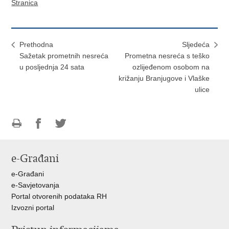
Stranica
Prethodna
Sljedeća
Sažetak prometnih nesreća
Prometna nesreća s teško
u posljednja 24 sata
ozlijeđenom osobom na
križanju Branjugove i Vlaške
ulice
Ispiši
Podijeli
Podijeli
stranicu
na
na
e-Građani
Facebooku
Twitteru
e-Građani
e-Savjetovanja
Portal otvorenih podataka RH
Izvozni portal