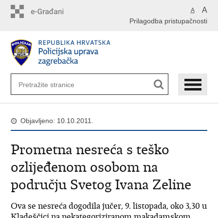
Preskoči
A
A
na
Prilagodba pristupačnosti
glavni
sadržaj
Objavljeno: 10.10.2011.
Prometna nesreća s teško
ozlijeđenom osobom na
području Svetog Ivana Zeline
Ova se nesreća dogodila jučer, 9. listopada, oko 3,30 u
Kladeščici na nekategoriziranom makadamskom