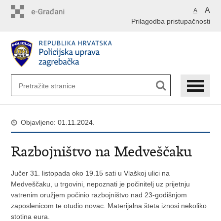
Preskoči
A
A
na
Prilagodba pristupačnosti
glavni
sadržaj
Objavljeno: 01.11.2024.
Razbojništvo na Medveščaku
Jučer 31. listopada oko 19.15 sati u Vlaškoj ulici na
Medveščaku, u trgovini, nepoznati je počinitelj uz prijetnju
vatrenim oružjem počinio razbojništvo nad 23-godišnjom
zaposlenicom te otuđio novac. Materijalna šteta iznosi nekoliko
stotina eura.