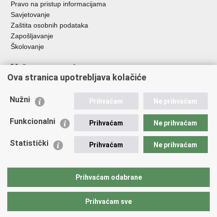
Pravo na pristup informacijama
Savjetovanje
Zaštita osobnih podataka
Zapošljavanje
Školovanje
Važne poveznice
Ova stranica upotrebljava kolačiće
Ministarstvo unutarnjih poslova
Sindikati
Nužni
Prihvaćam
Ne prihvaćam
Udruge
Dom zdravlja MUP-a
Funkcionalni
Prihvaćam
Ne prihvaćam
Policijska akademija
Muzej policije
Statistički
Prihvaćam
Ne prihvaćam
Zaklada policijske solidarnosti
Centar za forenzična ispitivanja, istraživanja i vještačenja "Ivan
Vučetić"
Prihvaćam odabrane
Policijske uprave
Prihvaćam sve
Povratak na vrh