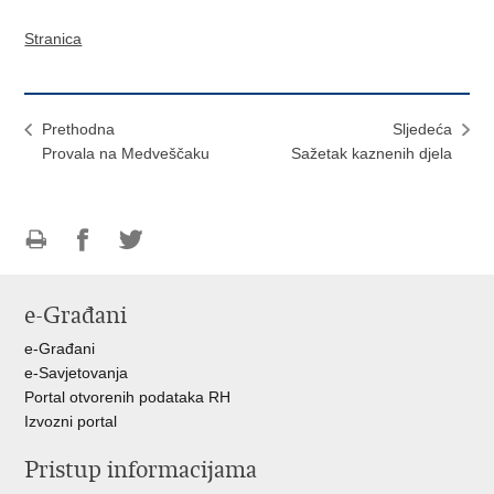
Stranica
Prethodna
Sljedeća
Provala na Medveščaku
Sažetak kaznenih djela
Ispiši
Podijeli
Podijeli
stranicu
na
na
e-Građani
Facebooku
Twitteru
e-Građani
e-Savjetovanja
Portal otvorenih podataka RH
Izvozni portal
Pristup informacijama