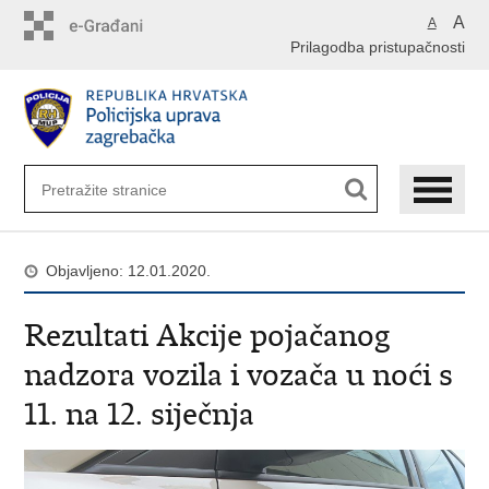
Preskoči
A
A
na
Prilagodba pristupačnosti
glavni
sadržaj
Objavljeno: 12.01.2020.
Rezultati Akcije pojačanog
nadzora vozila i vozača u noći s
11. na 12. siječnja