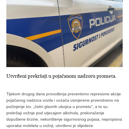
Utvrđeni prekršaji u pojačanom nadzoru prometa.
Tijekom drugog dana provođenja preventivno represivne akcije
pojačanog nadzora vozila i vozača usmjerene prvenstveno na
počinjenje tzv. „četiri glavnih ubojica u prometu“, a to su:
prekršaji vožnje pod utjecajem alkohola, prekoračenje
dopuštene brzine, nekorištenje sigurnosnog pojasa, nepropisna
uporaba mobitela u vožnji, utvrđeno je slijedeće: