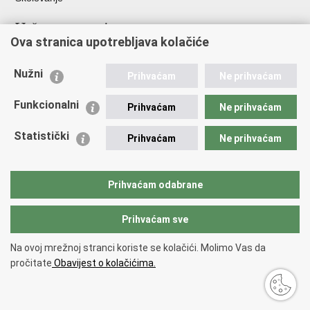
Važne poveznice
Ova stranica upotrebljava kolačiće
Ministarstvo unutarnjih poslova
Sindikati
Nužni
Prihvaćam
Ne prihvaćam
Udruge
Dom zdravlja MUP-a
Funkcionalni
Prihvaćam
Ne prihvaćam
Policijska akademija
Muzej policije
Statistički
Prihvaćam
Ne prihvaćam
Zaklada policijske solidarnosti
Centar za forenzična ispitivanja, istraživanja i vještačenja "Ivan
Vučetić"
Prihvaćam odabrane
Policijske uprave
Prihvaćam sve
Povratak na vrh
Na ovoj mrežnoj stranci koriste se kolačići. Molimo Vas da
Copyright © 2026 Policijska uprava zagrebačka.
Uvjeti korištenja
.
Izjava o
pročitate
Obavijest o kolačićima.
pristupačnosti
.