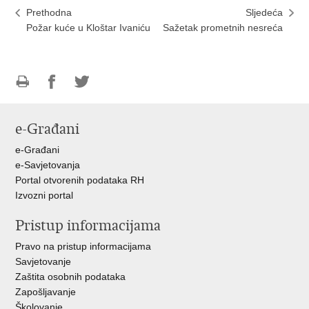
Prethodna
Sljedeća
Požar kuće u Kloštar Ivaniću
Sažetak prometnih nesreća
Ispiši
Podijeli
Podijeli
stranicu
na
na
e-Građani
Facebooku
Twitteru
e-Građani
e-Savjetovanja
Portal otvorenih podataka RH
Izvozni portal
Pristup informacijama
Pravo na pristup informacijama
Savjetovanje
Zaštita osobnih podataka
Zapošljavanje
Školovanje