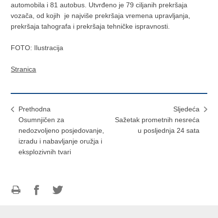
automobila i 81 autobus. Utvrđeno je 79 ciljanih prekršaja
vozača, od kojih je najviše prekršaja vremena upravljanja,
prekršaja tahografa i prekršaja tehničke ispravnosti.
FOTO: Ilustracija
Stranica
Prethodna
Sljedeća
Osumnjičen za
Sažetak prometnih nesreća
nedozvoljeno posjedovanje,
u posljednja 24 sata
izradu i nabavljanje oružja i
eksplozivnih tvari
Ispiši
Podijeli
Podijeli
stranicu
na
na