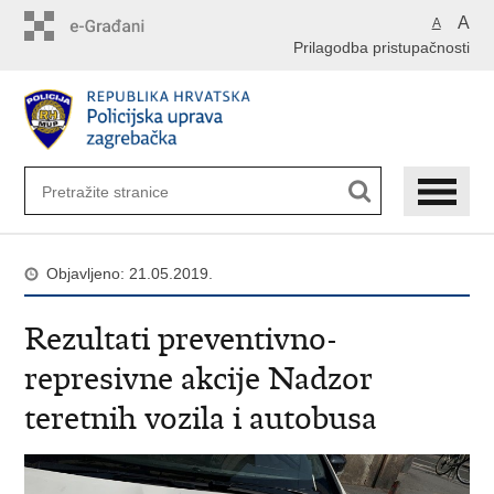
Preskoči
A
A
na
Prilagodba pristupačnosti
glavni
sadržaj
Objavljeno: 21.05.2019.
Rezultati preventivno-
represivne akcije Nadzor
teretnih vozila i autobusa