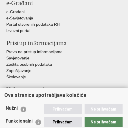
e-Građani
Facebooku
Twitteru
e-Građani
e-Savjetovanja
Portal otvorenih podataka RH
Izvozni portal
Pristup informacijama
Pravo na pristup informacijama
Savjetovanje
Zaštita osobnih podataka
Zapošljavanje
Školovanje
Važne poveznice
Ova stranica upotrebljava kolačiće
Ministarstvo unutarnjih poslova
Sindikati
Nužni
Prihvaćam
Ne prihvaćam
Udruge
Dom zdravlja MUP-a
Funkcionalni
Prihvaćam
Ne prihvaćam
Policijska akademija