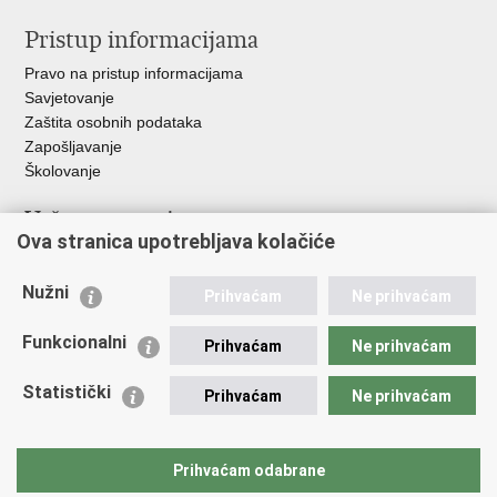
Pristup informacijama
Pravo na pristup informacijama
Savjetovanje
Zaštita osobnih podataka
Zapošljavanje
Školovanje
Važne poveznice
Ova stranica upotrebljava kolačiće
Ministarstvo unutarnjih poslova
Sindikati
Nužni
Prihvaćam
Ne prihvaćam
Udruge
Dom zdravlja MUP-a
Funkcionalni
Prihvaćam
Ne prihvaćam
Policijska akademija
Muzej policije
Statistički
Prihvaćam
Ne prihvaćam
Zaklada policijske solidarnosti
Centar za forenzična ispitivanja, istraživanja i vještačenja "Ivan
Vučetić"
Prihvaćam odabrane
Policijske uprave