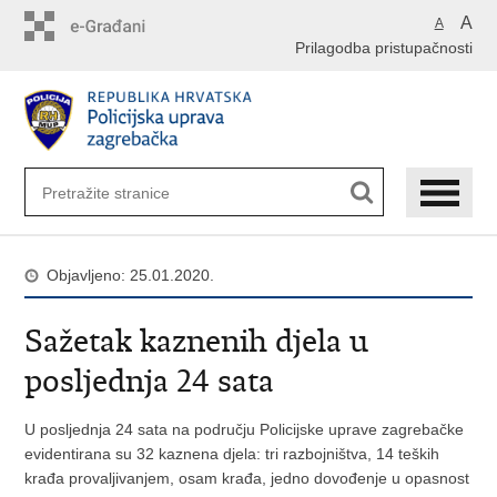
Preskoči
A
A
na
Prilagodba pristupačnosti
glavni
sadržaj
Objavljeno: 25.01.2020.
Sažetak kaznenih djela u
posljednja 24 sata
U posljednja 24 sata na području Policijske uprave zagrebačke
evidentirana su 32 kaznena djela: tri razbojništva, 14 teških
krađa provaljivanjem, osam krađa, jedno dovođenje u opasnost