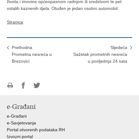
života i imovine općeopasnom radnjom ili sredstvom te pet
ostalih kaznenih djela. Otuđen je jedan osobni automobil.
Stranica
Prethodna
Sljedeća
Prometna nesreća u
Sažetak prometnih nesreća
Brezovici
u posljednja 24 sata
Ispiši
Podijeli
Podijeli
stranicu
na
na
e-Građani
Facebooku
Twitteru
e-Građani
e-Savjetovanja
Portal otvorenih podataka RH
Izvozni portal