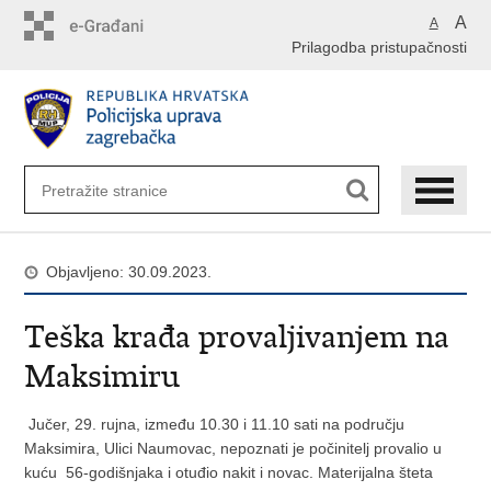
Preskoči
A
A
na
Prilagodba pristupačnosti
glavni
sadržaj
Objavljeno: 30.09.2023.
Teška krađa provaljivanjem na
Maksimiru
Jučer, 29. rujna, između 10.30 i 11.10 sati na području
Maksimira, Ulici Naumovac, nepoznati je počinitelj provalio u
kuću 56-godišnjaka i otuđio nakit i novac. Materijalna šteta