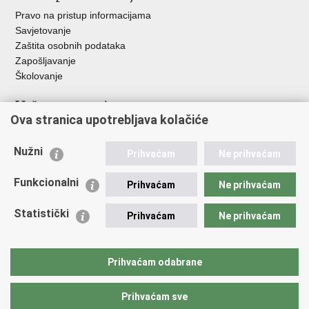
Pravo na pristup informacijama
Savjetovanje
Zaštita osobnih podataka
Zapošljavanje
Školovanje
Važne poveznice
Ova stranica upotrebljava kolačiće
Ministarstvo unutarnjih poslova
Sindikati
Nužni
Prihvaćam
Ne prihvaćam
Udruge
Dom zdravlja MUP-a
Funkcionalni
Prihvaćam
Ne prihvaćam
Policijska akademija
Muzej policije
Statistički
Prihvaćam
Ne prihvaćam
Zaklada policijske solidarnosti
Centar za forenzična ispitivanja, istraživanja i vještačenja "Ivan
Vučetić"
Prihvaćam odabrane
Policijske uprave
Prihvaćam sve