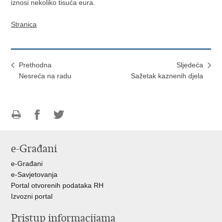
iznosi nekoliko tisuća eura.
Stranica
Prethodna
Sljedeća
Nesreća na radu
Sažetak kaznenih djela
Ispiši
Podijeli
Podijeli
stranicu
na
na
e-Građani
Facebooku
Twitteru
e-Građani
e-Savjetovanja
Portal otvorenih podataka RH
Izvozni portal
Pristup informacijama