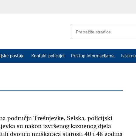
ijske postaje
Kontakt policajci
Pristup informacijama
Istakn
 na području Trešnjevke, Selska, policijski
šnjevka su nakon izvršenog kaznenog djela
tili dvojicu muškaraca starosti 40 i 48 godina