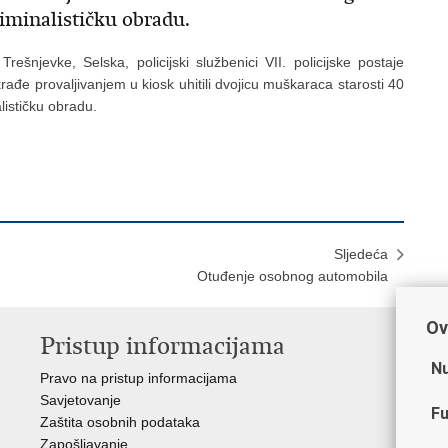
riminalističku obradu.
rešnjevke, Selska, policijski službenici VII. policijske postaje
ađe provaljivanjem u kiosk uhitili dvojicu muškaraca starosti 40
lističku obradu.
Sljedeća
Otuđenje osobnog automobila
Ov
Pristup informacijama
V
Nu
Pravo na pristup informacijama
Min
Savjetovanje
Sin
Fu
Zaštita osobnih podataka
Ud
Zapošljavanje
Dom