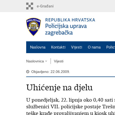
Preskoči
na
glavni
sadržaj
Naslovna
Kontakti
Vijesti
O nama
Polic
Naslovnica
Vijesti
Objavljeno: 22.06.2009.
Uhićenje na djelu
U ponedjeljak, 22. lipnja oko 0,40 sati
službenici VII. policijske postaje Tre
teške krađe provaljivanjem u kiosk uhi