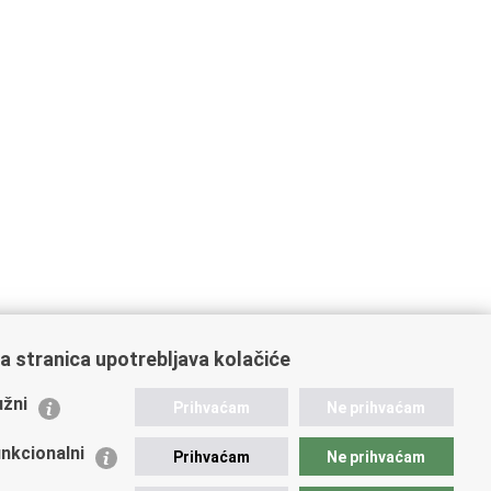
a stranica upotrebljava kolačiće
ažne poveznice
žni
Prihvaćam
Ne prihvaćam
istarstvo unutarnjih poslova
dikati
nkcionalni
Prihvaćam
Ne prihvaćam
ruge
 zdravlja MUP-a