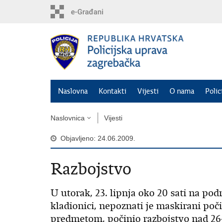
Preskoči
na
glavni
sadržaj
Naslovna
Kontakti
Vijesti
O nama
Polic
Naslovnica
Vijesti
Objavljeno: 24.06.2009.
Razbojstvo
U utorak, 23. lipnja oko 20 sati na po
kladionici, nepoznati je maskirani poči
predmetom, počinio razbojstvo nad 26