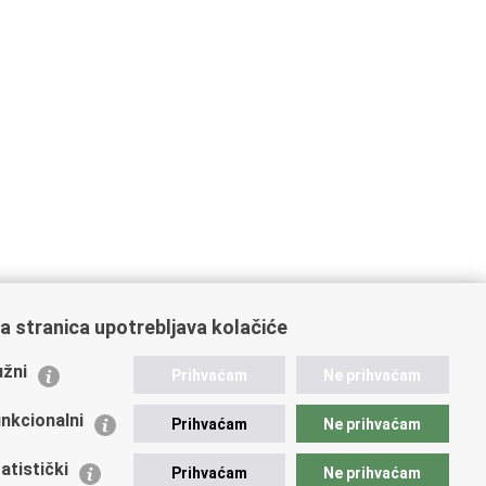
a stranica upotrebljava kolačiće
ažne poveznice
žni
Prihvaćam
Ne prihvaćam
istarstvo unutarnjih poslova
dikati
nkcionalni
Prihvaćam
Ne prihvaćam
ruge
 zdravlja MUP-a
atistički
Prihvaćam
Ne prihvaćam
icijska akademija