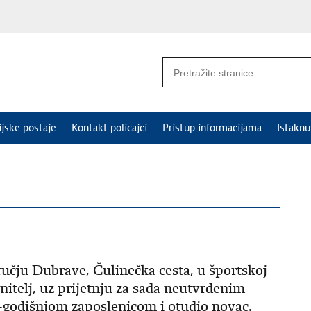
ijske postaje
Kontakt policajci
Pristup informacijama
Istakn
dručju Dubrave, Čulinečka cesta, u športskoj
nitelj, uz prijetnju za sada neutvrđenim
-godišnjom zaposlenicom i otuđio novac.