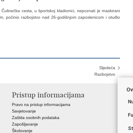
 Čulinečka cesta, u športskoj kladionici, nepoznati je maskirani
om, počinio razbojstvo nad 26-godišnjom zaposlenicom i otuđio
Sljedeća
Razbojstvo
Ov
Pristup informacijama
V
Nu
Pravo na pristup informacijama
Min
Savjetovanje
Sin
Fu
Zaštita osobnih podataka
Ud
Zapošljavanje
Dom
St
Školovanje
Pol