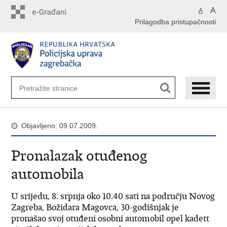
Preskoči
A
A
na
Prilagodba pristupačnosti
glavni
sadržaj
Objavljeno: 09.07.2009.
Pronalazak otuđenog
automobila
U srijedu, 8. srpnja oko 10.40 sati na području Novog
Zagreba, Božidara Magovca, 30-godišnjak je
pronašao svoj otuđeni osobni automobil opel kadett