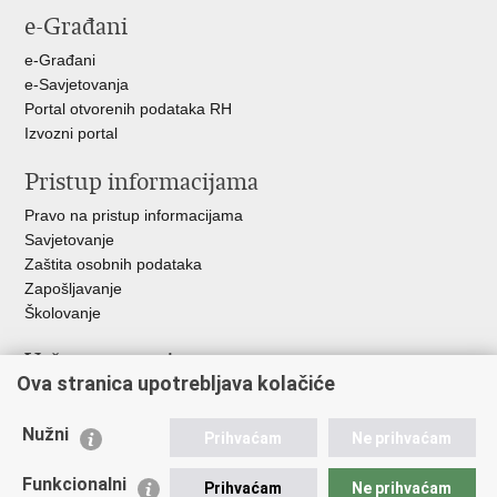
e-Građani
Facebooku
Twitteru
e-Građani
e-Savjetovanja
Portal otvorenih podataka RH
Izvozni portal
Pristup informacijama
Pravo na pristup informacijama
Savjetovanje
Zaštita osobnih podataka
Zapošljavanje
Školovanje
Važne poveznice
Ova stranica upotrebljava kolačiće
Ministarstvo unutarnjih poslova
Sindikati
Nužni
Prihvaćam
Ne prihvaćam
Udruge
Dom zdravlja MUP-a
Funkcionalni
Prihvaćam
Ne prihvaćam
Policijska akademija