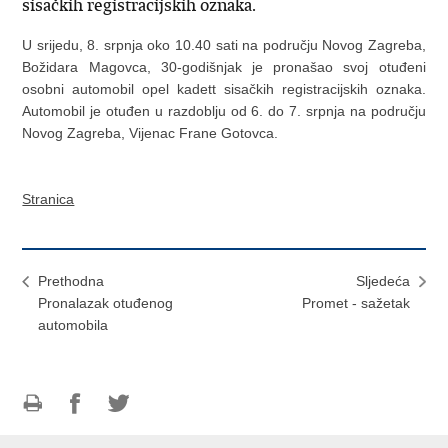
sisačkih registracijskih oznaka.
U srijedu, 8. srpnja oko 10.40 sati na području Novog Zagreba,
Božidara Magovca, 30-godišnjak je pronašao svoj otuđeni
osobni automobil opel kadett sisačkih registracijskih oznaka.
Automobil je otuđen u razdoblju od 6. do 7. srpnja na području
Novog Zagreba, Vijenac Frane Gotovca.
Stranica
Prethodna
Sljedeća
Pronalazak otuđenog
Promet - sažetak
automobila
Ispiši
Podijeli
Podijeli
stranicu
na
na