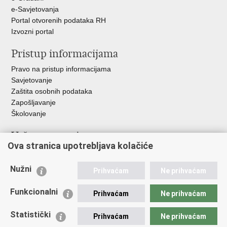
e-Savjetovanja
Portal otvorenih podataka RH
Izvozni portal
Pristup informacijama
Pravo na pristup informacijama
Savjetovanje
Zaštita osobnih podataka
Zapošljavanje
Školovanje
Važne poveznice
Ova stranica upotrebljava kolačiće
Ministarstvo unutarnjih poslova
Sindikati
Nužni
Prihvaćam
Ne prihvaćam
Udruge
Dom zdravlja MUP-a
Funkcionalni
Prihvaćam
Ne prihvaćam
Policijska akademija
Muzej policije
Statistički
Prihvaćam
Ne prihvaćam
Zaklada policijske solidarnosti