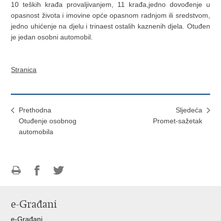
10 teških krađa provaljivanjem, 11 krađa,jedno dovođenje u
opasnost života i imovine opće opasnom radnjom ili sredstvom,
jedno uhićenje na djelu i trinaest ostalih kaznenih djela. Otuđen
je jedan osobni automobil.
Stranica
Prethodna
Sljedeća
Otuđenje osobnog
Promet-sažetak
automobila
Ispiši
Podijeli
Podijeli
stranicu
na
na
e-Građani
Facebooku
Twitteru
e-Građani