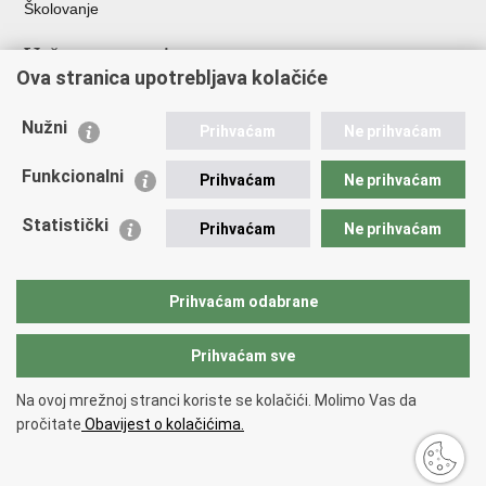
Školovanje
Važne poveznice
Ova stranica upotrebljava kolačiće
Ministarstvo unutarnjih poslova
Sindikati
Nužni
Prihvaćam
Ne prihvaćam
Udruge
Dom zdravlja MUP-a
Funkcionalni
Prihvaćam
Ne prihvaćam
Policijska akademija
Muzej policije
Statistički
Prihvaćam
Ne prihvaćam
Zaklada policijske solidarnosti
Centar za forenzična ispitivanja, istraživanja i vještačenja "Ivan
Vučetić"
Prihvaćam odabrane
Policijske uprave
Prihvaćam sve
Povratak na vrh
Na ovoj mrežnoj stranci koriste se kolačići. Molimo Vas da
Copyright © 2026 Policijska uprava zagrebačka.
Uvjeti korištenja
.
Izjava o
pročitate
Obavijest o kolačićima.
pristupačnosti
.