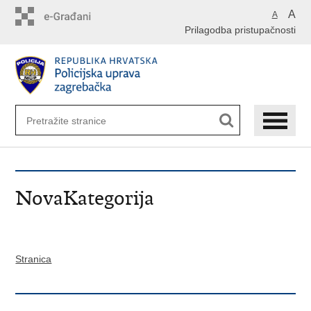
Preskoči
A
A
na
Prilagodba pristupačnosti
glavni
sadržaj
NovaKategorija
Stranica