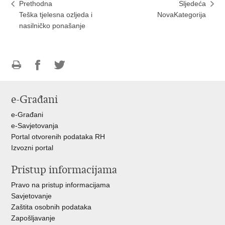
Prethodna
Sljedeća
Teška tjelesna ozljeda i
NovaKategorija
nasilničko ponašanje
Ispiši
Podijeli
Podijeli
stranicu
na
na
e-Građani
Facebooku
Twitteru
e-Građani
e-Savjetovanja
Portal otvorenih podataka RH
Izvozni portal
Pristup informacijama
Pravo na pristup informacijama
Savjetovanje
Zaštita osobnih podataka
Zapošljavanje