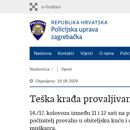
Preskoči
na
glavni
sadržaj
Naslovna
Kontakti
Vijesti
O nama
Polic
Naslovnica
Vijesti
Objavljeno: 18.08.2009.
Teška krađa provaljiv
14./17. kolovoza između 11 i 12 sati na
počinitelj provalio u obiteljsku kuću i
muškarca.