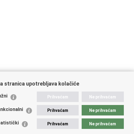
a stranica upotrebljava kolačiće
ažne poveznice
žni
Prihvaćam
Ne prihvaćam
istarstvo unutarnjih poslova
dikati
nkcionalni
Prihvaćam
Ne prihvaćam
ruge
 zdravlja MUP-a
atistički
Prihvaćam
Ne prihvaćam
icijska akademija
ej policije