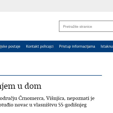
ijske postaje
Kontakt policajci
Pristup informacijama
Istakn
anjem u dom
 području Črnomerca, Višnjica, nepoznati je
 otuđio novac u vlasništvu 55-godišnjeg