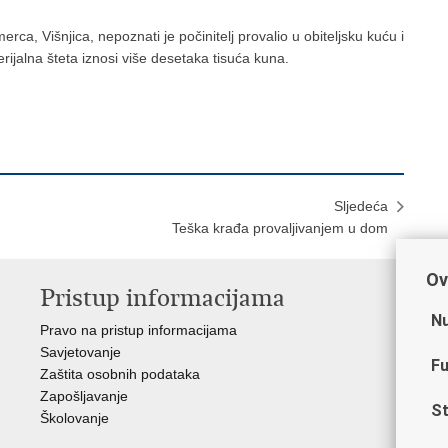
ca, Višnjica, nepoznati je počinitelj provalio u obiteljsku kuću i
ijalna šteta iznosi više desetaka tisuća kuna.
Sljedeća
Teška krađa provaljivanjem u dom
Ov
Pristup informacijama
V
Nu
Pravo na pristup informacijama
Min
Savjetovanje
Sin
Fu
Zaštita osobnih podataka
Ud
Zapošljavanje
Dom
St
Školovanje
Pol
Muz