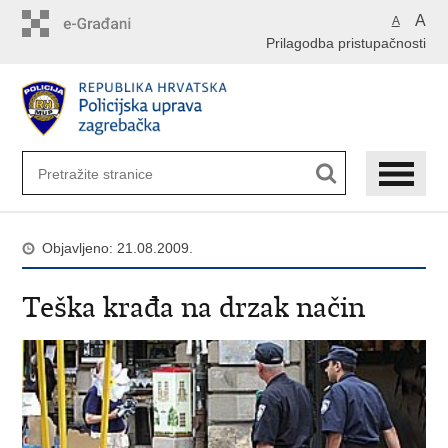
Preskoči
A
A
na
Prilagodba pristupačnosti
glavni
sadržaj
Objavljeno: 21.08.2009.
Teška krađa na drzak način