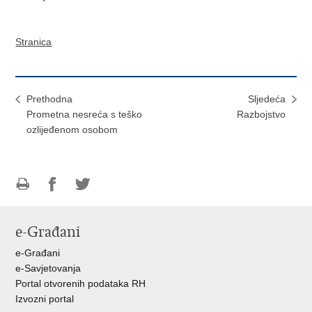
Stranica
Prethodna
Sljedeća
Prometna nesreća s teško
Razbojstvo
ozlijeđenom osobom
Ispiši
Podijeli
Podijeli
stranicu
na
na
e-Građani
Facebooku
Twitteru
e-Građani
e-Savjetovanja
Portal otvorenih podataka RH
Izvozni portal