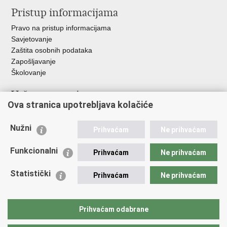
Pristup informacijama
Pravo na pristup informacijama
Savjetovanje
Zaštita osobnih podataka
Zapošljavanje
Školovanje
Važne poveznice
Ova stranica upotrebljava kolačiće
Ministarstvo unutarnjih poslova
Sindikati
Nužni
Prihvaćam
Ne prihvaćam
Udruge
Dom zdravlja MUP-a
Funkcionalni
Prihvaćam
Ne prihvaćam
Policijska akademija
Muzej policije
Statistički
Prihvaćam
Ne prihvaćam
Zaklada policijske solidarnosti
Centar za forenzična ispitivanja, istraživanja i vještačenja "Ivan
Vučetić"
Prihvaćam odabrane
Policijske uprave