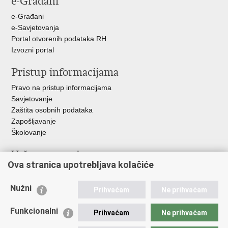
e-Građani
e-Građani
e-Savjetovanja
Portal otvorenih podataka RH
Izvozni portal
Pristup informacijama
Pravo na pristup informacijama
Savjetovanje
Zaštita osobnih podataka
Zapošljavanje
Školovanje
Važne poveznice
Ova stranica upotrebljava kolačiće
Ministarstvo unutarnjih poslova
Sindikati
Nužni
Prihvaćam
Ne prihvaćam
Udruge
Dom zdravlja MUP-a
Funkcionalni
Prihvaćam
Ne prihvaćam
Policijska akademija
Muzej policije