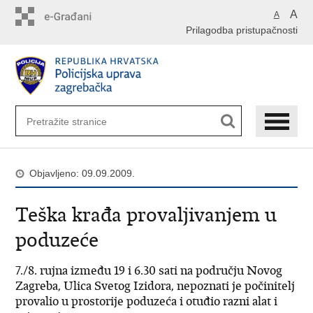
Preskoči
A
A
na
Prilagodba pristupačnosti
glavni
sadržaj
Objavljeno: 09.09.2009.
Teška krađa provaljivanjem u
poduzeće
7./8. rujna između 19 i 6.30 sati na području Novog
Zagreba, Ulica Svetog Izidora, nepoznati je počinitelj
provalio u prostorije poduzeća i otuđio razni alat i