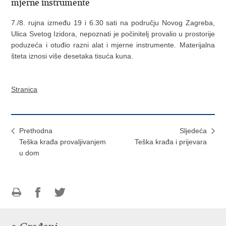
mjerne instrumente
7./8. rujna između 19 i 6.30 sati na području Novog Zagreba,
Ulica Svetog Izidora, nepoznati je počinitelj provalio u prostorije
poduzeća i otuđio razni alat i mjerne instrumente. Materijalna
šteta iznosi više desetaka tisuća kuna.
Stranica
Prethodna
Sljedeća
Teška krađa provaljivanjem
Teška krađa i prijevara
u dom
Ispiši
Podijeli
Podijeli
stranicu
na
na
Facebooku
Twitteru