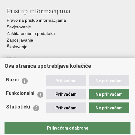
Pristup informacijama
Pravo na pristup informacijama
Savjetovanje
Zaštita osobnih podataka
Zapošljavanje
Školovanje
Važne poveznice
Ova stranica upotrebljava kolačiće
Ministarstvo unutarnjih poslova
Sindikati
Nužni
Prihvaćam
Ne prihvaćam
Udruge
Dom zdravlja MUP-a
Funkcionalni
Prihvaćam
Ne prihvaćam
Policijska akademija
Muzej policije
Statistički
Prihvaćam
Ne prihvaćam
Zaklada policijske solidarnosti
Centar za forenzična ispitivanja, istraživanja i vještačenja "Ivan
Vučetić"
Prihvaćam odabrane
Policijske uprave