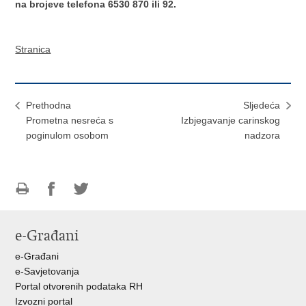
na brojeve telefona 6530 870 ili 92.
Stranica
Prethodna
Sljedeća
Prometna nesreća s
Izbjegavanje carinskog
poginulom osobom
nadzora
Ispiši
Podijeli
Podijeli
stranicu
na
na
e-Građani
Facebooku
Twitteru
e-Građani
e-Savjetovanja
Portal otvorenih podataka RH
Izvozni portal