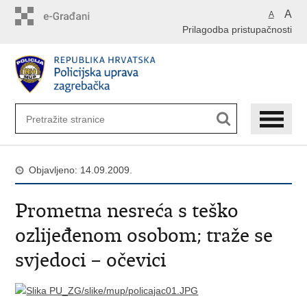
Preskoči
A
A
na
Prilagodba pristupačnosti
glavni
sadržaj
Objavljeno: 14.09.2009.
Prometna nesreća s teško
ozlijeđenom osobom; traže se
svjedoci – očevici