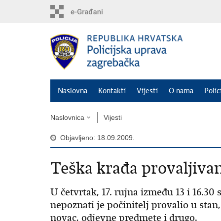
Preskoči
na
glavni
sadržaj
Naslovna
Kontakti
Vijesti
O nama
Polic
Naslovnica
Vijesti
Objavljeno: 18.09.2009.
Teška krađa provaljiv
U četvrtak, 17. rujna između 13 i 16.30
nepoznati je počinitelj provalio u stan
novac, odjevne predmete i drugo.