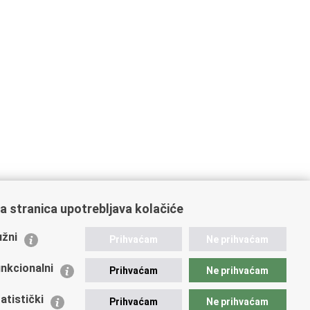
a stranica upotrebljava kolačiće
ažne poveznice
žni
Prihvaćam
Ne prihvaćam
istarstvo unutarnjih poslova
dikati
nkcionalni
Prihvaćam
Ne prihvaćam
ruge
 zdravlja MUP-a
atistički
Prihvaćam
Ne prihvaćam
icijska akademija