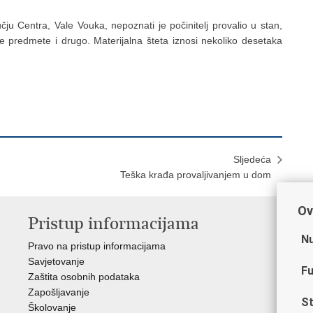
čju Centra, Vale Vouka, nepoznati je počinitelj provalio u stan,
ne predmete i drugo. Materijalna šteta iznosi nekoliko desetaka
Sljedeća
Teška krađa provaljivanjem u dom
Ov
Pristup informacijama
V
Nu
Pravo na pristup informacijama
Min
Savjetovanje
Sin
Fu
Zaštita osobnih podataka
Ud
Zapošljavanje
Dom
St
Školovanje
Pol