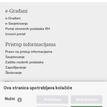
stranicu
na
na
e-Građani
Facebooku
Twitteru
e-Građani
e-Savjetovanja
Portal otvorenih podataka RH
Izvozni portal
Pristup informacijama
Pravo na pristup informacijama
Savjetovanje
Zaštita osobnih podataka
Zapošljavanje
Školovanje
Važne poveznice
Ova stranica upotrebljava kolačiće
Ministarstvo unutarnjih poslova
Sindikati
Nužni
Prihvaćam
Ne prihvaćam
Udruge
Dom zdravlja MUP-a