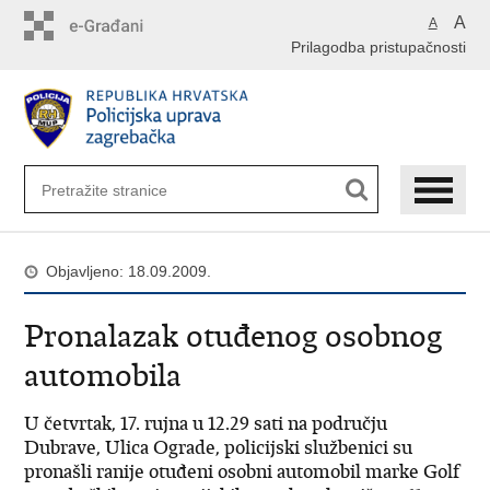
Preskoči
A
A
na
Prilagodba pristupačnosti
glavni
sadržaj
Objavljeno: 18.09.2009.
Pronalazak otuđenog osobnog
automobila
U četvrtak, 17. rujna u 12.29 sati na području
Dubrave, Ulica Ograde, policijski službenici su
pronašli ranije otuđeni osobni automobil marke Golf