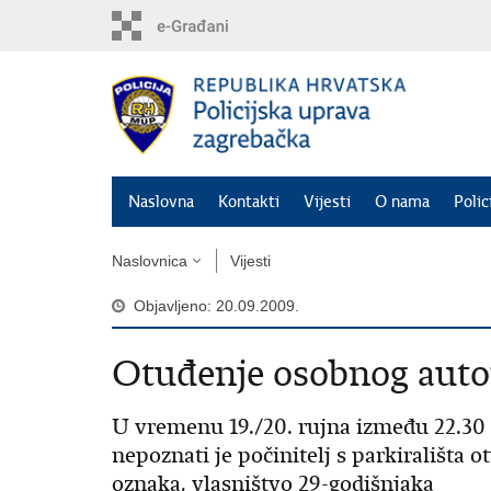
Preskoči
na
glavni
sadržaj
Naslovna
Kontakti
Vijesti
O nama
Polic
Naslovnica
Vijesti
Objavljeno: 20.09.2009.
Otuđenje osobnog aut
U vremenu 19./20. rujna između 22.30 i
nepoznati je počinitelj s parkirališta o
oznaka, vlasništvo 29-godišnjaka