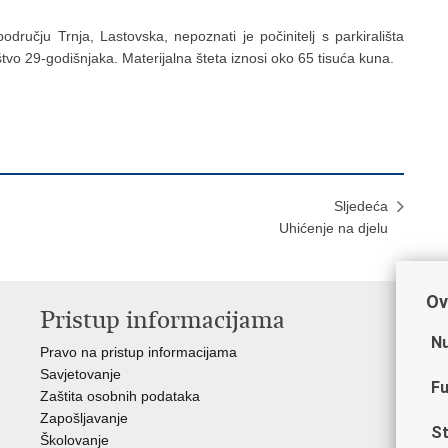
ručju Trnja, Lastovska, nepoznati je počinitelj s parkirališta
ištvo 29-godišnjaka. Materijalna šteta iznosi oko 65 tisuća kuna.
Sljedeća
Uhićenje na djelu
Ov
Pristup informacijama
V
Nu
Pravo na pristup informacijama
Min
Savjetovanje
Sin
Fu
Zaštita osobnih podataka
Ud
Zapošljavanje
Dom
St
Školovanje
Pol