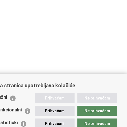
a stranica upotrebljava kolačiće
ažne poveznice
žni
Prihvaćam
Ne prihvaćam
istarstvo unutarnjih poslova
dikati
nkcionalni
Prihvaćam
Ne prihvaćam
ruge
 zdravlja MUP-a
atistički
Prihvaćam
Ne prihvaćam
icijska akademija