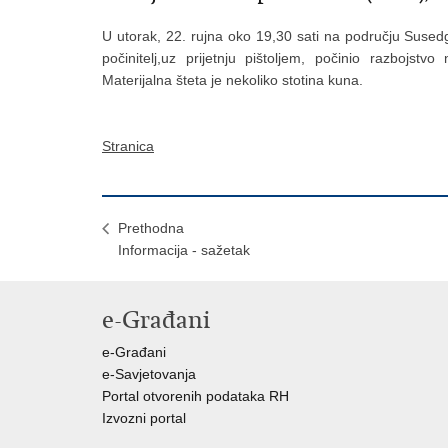
U utorak, 22. rujna oko 19,30 sati na području Susedg
počinitelj,uz prijetnju pištoljem, počinio razbojst
Materijalna šteta je nekoliko stotina kuna.
Stranica
Prethodna
Informacija - sažetak
e-Građani
e-Građani
e-Savjetovanja
Portal otvorenih podataka RH
Izvozni portal