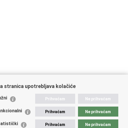
a stranica upotrebljava kolačiće
ažne poveznice
žni
Prihvaćam
Ne prihvaćam
istarstvo unutarnjih poslova
dikati
nkcionalni
Prihvaćam
Ne prihvaćam
ruge
 zdravlja MUP-a
atistički
Prihvaćam
Ne prihvaćam
icijska akademija