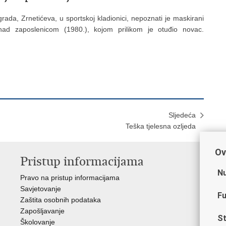
rada, Zrnetićeva, u sportskoj kladionici, nepoznati je maskirani
vo nad zaposlenicom (1980.), kojom prilikom je otuđio novac.
Sljedeća
Teška tjelesna ozljeda
Ov
Pristup informacijama
V
Nu
Pravo na pristup informacijama
Min
Savjetovanje
Sin
Fu
Zaštita osobnih podataka
Ud
Zapošljavanje
Dom
St
Školovanje
Pol