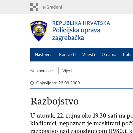
Preskoči
na
glavni
sadržaj
Naslovna
Kontakti
Vijesti
O nama
Polic
Naslovnica
Vijesti
Objavljeno: 23.09.2009.
Razbojstvo
U utorak, 22. rujna oko 19,30 sati na 
kladionici, nepoznati je maskirani poči
razbojstvo nad zaposlenicom (1980.), 