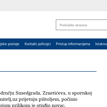
ijske postaje
Kontakt policajci
Pristup informacijama
Istakn
području Susedgrada, Zrnetićeva, u sportskoj
nitelj,uz prijetnju pištoljem, počinio
kojom prilikom je otuđio novac.