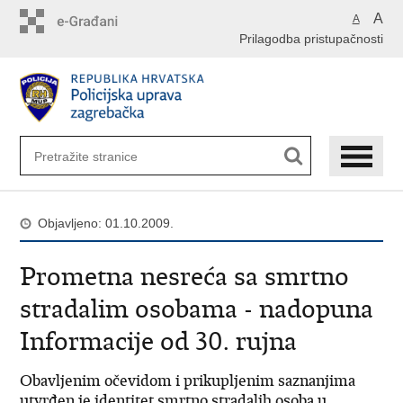
Preskoči
A
A
na
Prilagodba pristupačnosti
glavni
sadržaj
Objavljeno: 01.10.2009.
Prometna nesreća sa smrtno
stradalim osobama - nadopuna
Informacije od 30. rujna
Obavljenim očevidom i prikupljenim saznanjima
utvrđen je identitet smrtno stradalih osoba u