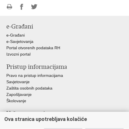
Ispiši
Podijeli
Podijeli
stranicu
na
na
e-Građani
Facebooku
Twitteru
e-Građani
e-Savjetovanja
Portal otvorenih podataka RH
Izvozni portal
Pristup informacijama
Pravo na pristup informacijama
Savjetovanje
Zaštita osobnih podataka
Zapošljavanje
Školovanje
Važne poveznice
Ova stranica upotrebljava kolačiće
Ministarstvo unutarnjih poslova
Sindikati