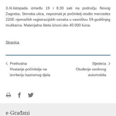
3./4.listopada između 19 i 8,30 sati na području Novog
Zagreba, Stonska ulica, nepoznati je počinitelj otuđio mercedes
220E njemačkih registracijskih oznaka u vasništvu 59-godišnjeg
muškarca. Materijalna šteta iznosi oko 40 000 kuna.
Stranica
Prethodna
Sljedeća
Hvatanje počinitelja na
Otuđenje osobnog
izvršenju kaznenog djela
automobila
Ispiši
Podijeli
Podijeli
stranicu
na
na
e-Građani
Facebooku
Twitteru