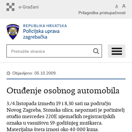
Preskoči
A
A
na
Prilagodba pristupačnosti
glavni
sadržaj
Objavljeno: 05.10.2009.
Otuđenje osobnog automobila
3./4.listopada između 19 i 8,30 sati na području
Novog Zagreba, Stonska ulica, nepoznati je počinitelj
otuđio mercedes 220E njemačkih registracijskih
oznaka u vasništvu 59-godišnjeg muškarca.
Materijalna šteta iznosi oko 40 000 kuna.