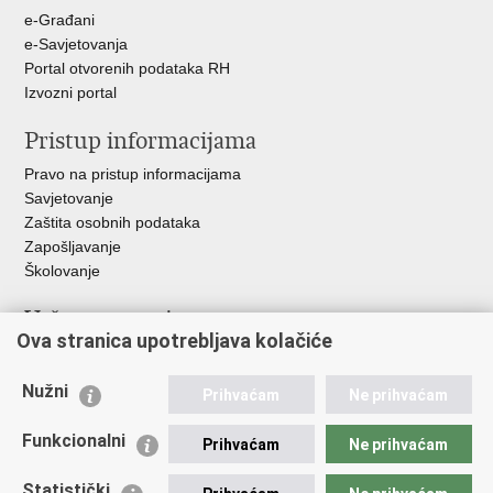
e-Građani
e-Savjetovanja
Portal otvorenih podataka RH
Izvozni portal
Pristup informacijama
Pravo na pristup informacijama
Savjetovanje
Zaštita osobnih podataka
Zapošljavanje
Školovanje
Važne poveznice
Ova stranica upotrebljava kolačiće
Ministarstvo unutarnjih poslova
Sindikati
Nužni
Prihvaćam
Ne prihvaćam
Udruge
Dom zdravlja MUP-a
Funkcionalni
Prihvaćam
Ne prihvaćam
Policijska akademija
Muzej policije
Statistički