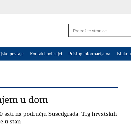
ijske postaje
Kontakt policajci
Pristup informacijama
Istakn
anjem u dom
.50 sati na području Susedgrada, Trg hrvatskih
je u stan