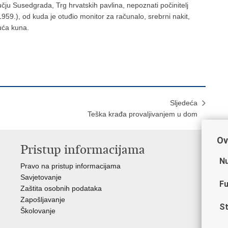
čju Susedgrada, Trg hrvatskih pavlina, nepoznati počinitelj
1959.), od kuda je otuđio monitor za računalo, srebrni nakit,
suća kuna.
Sljedeća
Teška krađa provaljivanjem u dom
Ov
Pristup informacijama
V
Nu
Pravo na pristup informacijama
Min
Savjetovanje
Sin
Fu
Zaštita osobnih podataka
Ud
Zapošljavanje
Dom
St
Školovanje
Pol
Muz