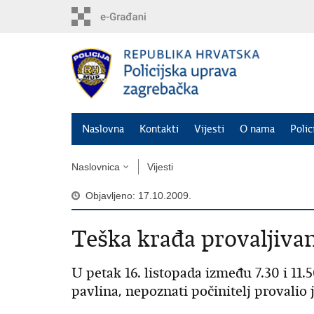
Preskoči
na
glavni
sadržaj
Naslovna
Kontakti
Vijesti
O nama
Polic
Naslovnica
Vijesti
Objavljeno: 17.10.2009.
Teška krađa provaljiv
U petak 16. listopada između 7.30 i 11
pavlina, nepoznati počinitelj provalio 