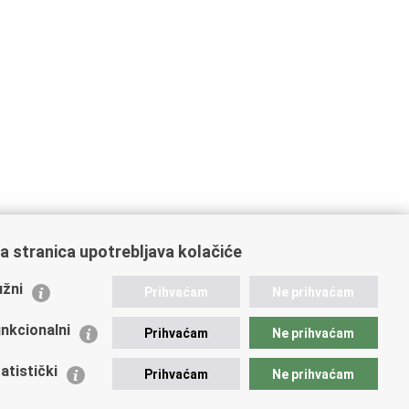
a stranica upotrebljava kolačiće
ažne poveznice
žni
Prihvaćam
Ne prihvaćam
istarstvo unutarnjih poslova
dikati
nkcionalni
Prihvaćam
Ne prihvaćam
ruge
 zdravlja MUP-a
atistički
Prihvaćam
Ne prihvaćam
icijska akademija
ej policije