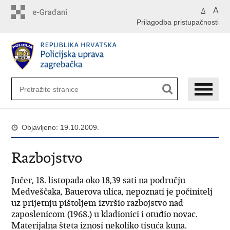
Preskoči
A
A
na
Prilagodba pristupačnosti
glavni
sadržaj
Objavljeno: 19.10.2009.
Razbojstvo
Jučer, 18. listopada oko 18,39 sati na području
Medveščaka, Bauerova ulica, nepoznati je počinitelj
uz prijetnju pištoljem izvršio razbojstvo nad
zaposlenicom (1968.) u kladionici i otuđio novac.
Materijalna šteta iznosi nekoliko tisuća kuna.