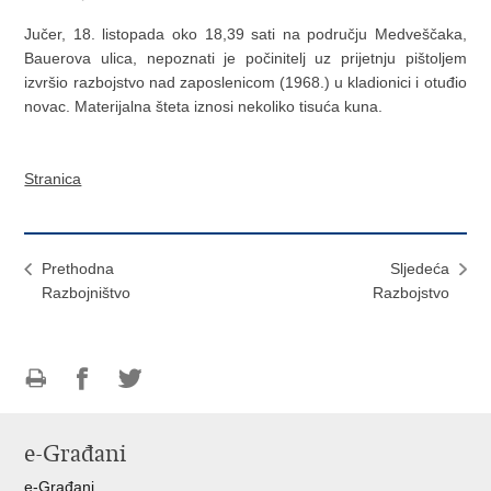
Jučer, 18. listopada oko 18,39 sati na području Medveščaka,
Bauerova ulica, nepoznati je počinitelj uz prijetnju pištoljem
izvršio razbojstvo nad zaposlenicom (1968.) u kladionici i otuđio
novac. Materijalna šteta iznosi nekoliko tisuća kuna.
Stranica
Prethodna
Sljedeća
Razbojništvo
Razbojstvo
Ispiši
Podijeli
Podijeli
stranicu
na
na
e-Građani
Facebooku
Twitteru
e-Građani