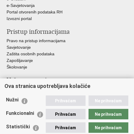
e-Savjetovanja
Portal otvorenih podataka RH
Izvozni portal
Pristup informacijama
Pravo na pristup informacijama
Savjetovanje
Zaštita osobnih podataka
Zapošljavanje
Školovanje
Važne poveznice
Ova stranica upotrebljava kolačiće
Ministarstvo unutarnjih poslova
Sindikati
Nužni
Prihvaćam
Ne prihvaćam
Udruge
Dom zdravlja MUP-a
Funkcionalni
Prihvaćam
Ne prihvaćam
Policijska akademija
Muzej policije
Statistički
Prihvaćam
Ne prihvaćam
Zaklada policijske solidarnosti