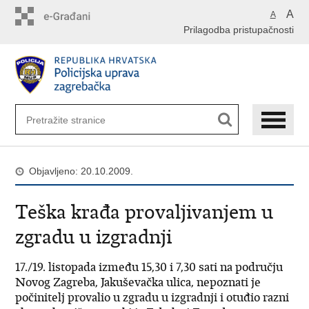
Preskoči
A
A
na
Prilagodba pristupačnosti
glavni
sadržaj
Objavljeno: 20.10.2009.
Teška krađa provaljivanjem u
zgradu u izgradnji
17./19. listopada između 15,30 i 7,30 sati na području
Novog Zagreba, Jakuševačka ulica, nepoznati je
počinitelj provalio u zgradu u izgradnji i otuđio razni