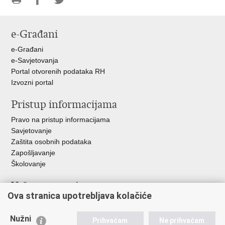
Ispiši
Podijeli
Podijeli
stranicu
na
na
e-Građani
Facebooku
Twitteru
e-Građani
e-Savjetovanja
Portal otvorenih podataka RH
Izvozni portal
Pristup informacijama
Pravo na pristup informacijama
Savjetovanje
Zaštita osobnih podataka
Zapošljavanje
Školovanje
Važne poveznice
Ova stranica upotrebljava kolačiće
Ministarstvo unutarnjih poslova
Sindikati
Nužni
Prihvaćam
Ne prihvaćam
Udruge