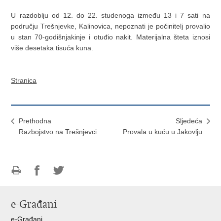
U razdoblju od 12. do 22. studenoga između 13 i 7 sati na
području Trešnjevke, Kalinovica, nepoznati je počinitelj provalio
u stan 70-godišnjakinje i otuđio nakit. Materijalna šteta iznosi
više desetaka tisuća kuna.
Stranica
Prethodna
Sljedeća
Razbojstvo na Trešnjevci
Provala u kuću u Jakovlju
Ispiši
Podijeli
Podijeli
stranicu
na
na
e-Građani
Facebooku
Twitteru
e-Građani