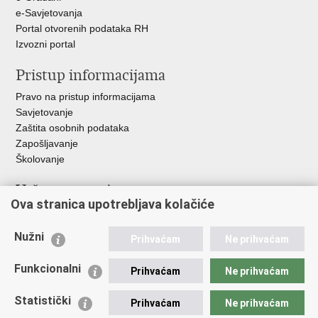
e-Savjetovanja
Portal otvorenih podataka RH
Izvozni portal
Pristup informacijama
Pravo na pristup informacijama
Savjetovanje
Zaštita osobnih podataka
Zapošljavanje
Školovanje
Važne poveznice
Ova stranica upotrebljava kolačiće
Ministarstvo unutarnjih poslova
Sindikati
Nužni
Prihvaćam
Ne prihvaćam
Udruge
Dom zdravlja MUP-a
Funkcionalni
Prihvaćam
Ne prihvaćam
Policijska akademija
Muzej policije
Statistički
Prihvaćam
Ne prihvaćam
Zaklada policijske solidarnosti