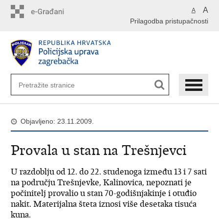
Preskoči
A
A
na
Prilagodba pristupačnosti
glavni
sadržaj
Objavljeno: 23.11.2009.
Provala u stan na Trešnjevci
U razdoblju od 12. do 22. studenoga između 13 i 7 sati
na području Trešnjevke, Kalinovica, nepoznati je
počinitelj provalio u stan 70-godišnjakinje i otuđio
nakit. Materijalna šteta iznosi više desetaka tisuća
kuna.