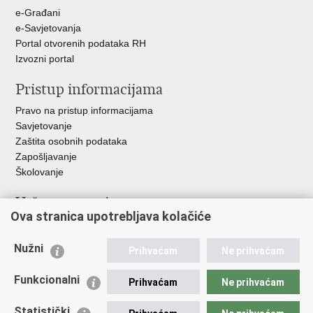
e-Građani
e-Savjetovanja
Portal otvorenih podataka RH
Izvozni portal
Pristup informacijama
Pravo na pristup informacijama
Savjetovanje
Zaštita osobnih podataka
Zapošljavanje
Školovanje
Važne poveznice
Ova stranica upotrebljava kolačiće
Ministarstvo unutarnjih poslova
Sindikati
Nužni
Prihvaćam
Ne prihvaćam
Udruge
Dom zdravlja MUP-a
Funkcionalni
Prihvaćam
Ne prihvaćam
Policijska akademija
Muzej policije
Statistički