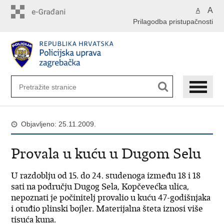
Preskoči
A
A
na
Prilagodba pristupačnosti
glavni
sadržaj
Objavljeno: 25.11.2009.
Provala u kuću u Dugom Selu
U razdoblju od 15. do 24. studenoga između 18 i 18
sati na području Dugog Sela, Kopčevećka ulica,
nepoznati je počinitelj provalio u kuću 47-godišnjaka
i otuđio plinski bojler. Materijalna šteta iznosi više
tisuća kuna.