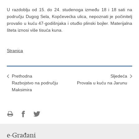
U razdoblju od 15. do 24. studenoga između 18 i 18 sati na
području Dugog Sela, Kopčevećka ulica, nepoznati je počinitelj
provalio u kuću 47-godišnjaka i otuđio plinski bojler. Materijalna
šteta iznosi više tisuća kuna.
Stranica
Prethodna
Sljedeća
Razbojstvo na području
Provala u kuću na Jarunu
Maksimira
Ispiši
Podijeli
Podijeli
stranicu
na
na
e-Građani
Facebooku
Twitteru