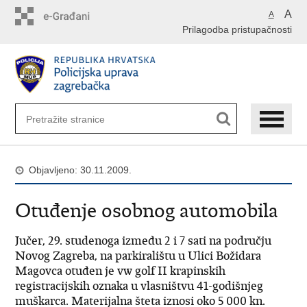
Preskoči
A
A
na
Prilagodba pristupačnosti
glavni
sadržaj
Objavljeno: 30.11.2009.
Otuđenje osobnog automobila
Jučer, 29. studenoga između 2 i 7 sati na području
Novog Zagreba, na parkiralištu u Ulici Božidara
Magovca otuđen je vw golf II krapinskih
registracijskih oznaka u vlasništvu 41-godišnjeg
muškarca. Materijalna šteta iznosi oko 5 000 kn.