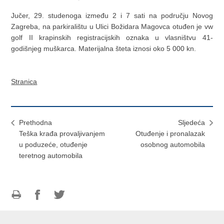
J
učer, 29. studenoga između 2 i 7 sati na području Novog
Zagreba, na parkiralištu u Ulici Božidara Magovca otuđen je vw
golf II krapinskih registracijskih oznaka u vlasništvu 41-
godišnjeg muškarca. Materijalna šteta iznosi oko 5 000 kn.
Stranica
Prethodna
Sljedeća
Teška krađa provaljivanjem
Otuđenje i pronalazak
u poduzeće, otuđenje
osobnog automobila
teretnog automobila
Ispiši
Podijeli
Podijeli
stranicu
na
na