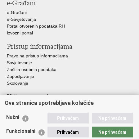
e-Građani
Facebooku
Twitteru
e-Građani
e-Savjetovanja
Portal otvorenih podataka RH
Izvozni portal
Pristup informacijama
Pravo na pristup informacijama
Savjetovanje
Zaštita osobnih podataka
Zapošljavanje
Školovanje
Važne poveznice
Ova stranica upotrebljava kolačiće
Ministarstvo unutarnjih poslova
Sindikati
Nužni
Prihvaćam
Ne prihvaćam
Udruge
Dom zdravlja MUP-a
Funkcionalni
Prihvaćam
Ne prihvaćam
Policijska akademija