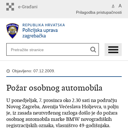
Preskoči
A
A
na
Prilagodba pristupačnosti
glavni
sadržaj
Objavljeno: 07.12.2009.
Požar osobnog automobila
U ponedjeljak, 7. prosinca oko 2.30 sati na području
Novog Zagreba, Avenija Većeslava Holjevca, u polju
je, iz zasada neutvrđenog razloga došlo je do požara
osobnog automobila marke BMW novogradiških
registracijskih oznaka, vlasništvo 49-godišnjaka.