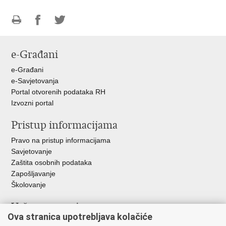
Ispiši
Podijeli
Podijeli
stranicu
na
na
e-Građani
Facebooku
Twitteru
e-Građani
e-Savjetovanja
Portal otvorenih podataka RH
Izvozni portal
Pristup informacijama
Pravo na pristup informacijama
Savjetovanje
Zaštita osobnih podataka
Zapošljavanje
Školovanje
Važne poveznice
Ova stranica upotrebljava kolačiće
Ministarstvo unutarnjih poslova