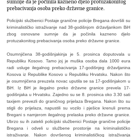
sumnje da je počinila kazneno djelo protuzakonitog
prebacivanja osoba preko državne granice.
Policijski službenici Postaje granične policije Bregana dovršili su
kriminalističko istraživanje nad 38-godišnjom državljankom BiH
zbog osnovane sumnje da je počinila kazneno djelo
protuzakonitog prebacivanja osoba preko državne granice.
Osumnjičena 38-godišnjakinja je 5. prosinca doputovala u
Republiku Kosovo. Tamo joj je muška osoba dala 1000 eura
radi usluge ilegalnog prebacivanja 17-godišnjeg državljanina
Kosova iz Republike Kosovo u Republiku Hrvatsku. Nakon što
je osumnjičena preuzela novac uputila se sa 17-godišnjakom u
BiH. Iz BiH je ilegalno preko državne granice prevela 17-
godišnjaka u Hrvatsku. Zajedno su se 8. prosinca oko 3.30 sati
taxijem prevezli do graničnog prijelaza Bregana. Nakon što su
stigli do prijelaza, napustili su vozilo i pješice krenuli prema
Bregani s namjerom ilegalnog prelaska preko državne granice.
Ubrzo su ih zatekli policijski službenici Postaje granične policije
Bregana i odveli u službene prostorije na kriminalističko
istraživanje. Nakon dovršenog kriminalističkog istraživanja