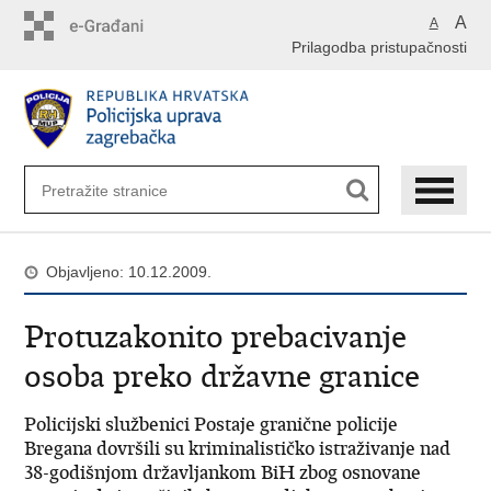
Preskoči
A
A
na
Prilagodba pristupačnosti
glavni
sadržaj
Objavljeno: 10.12.2009.
Protuzakonito prebacivanje
osoba preko državne granice
Policijski službenici Postaje granične policije
Bregana dovršili su kriminalističko istraživanje nad
38-godišnjom državljankom BiH zbog osnovane