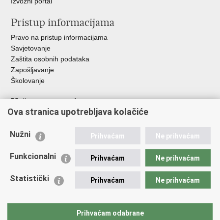
Izvozni portal
Pristup informacijama
Pravo na pristup informacijama
Savjetovanje
Zaštita osobnih podataka
Zapošljavanje
Školovanje
Važne poveznice
Ova stranica upotrebljava kolačiće
Ministarstvo unutarnjih poslova
Sindikati
Nužni
Prihvaćam
Ne prihvaćam
Udruge
Dom zdravlja MUP-a
Funkcionalni
Prihvaćam
Ne prihvaćam
Policijska akademija
Muzej policije
Statistički
Prihvaćam
Ne prihvaćam
Zaklada policijske solidarnosti
Centar za forenzična ispitivanja, istraživanja i vještačenja "Ivan
Vučetić"
Prihvaćam odabrane
Policijske uprave