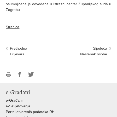
osumnjičena je odvedena u Istražni centar Županijskog suda u
Zagrebu.
Stranica
Prethodna
Sljedeća
Prijevara
Nestanak osobe
Ispiši
Podijeli
Podijeli
stranicu
na
na
e-Građani
Facebooku
Twitteru
e-Građani
e-Savjetovanja
Portal otvorenih podataka RH