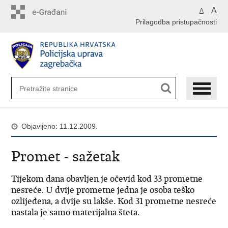
Preskoči
A
A
na
Prilagodba pristupačnosti
glavni
sadržaj
Objavljeno: 11.12.2009.
Promet - sažetak
Tijekom dana obavljen je očevid kod 33 prometne
nesreće. U dvije prometne jedna je osoba teško
ozlijeđena, a dvije su lakše. Kod 31 prometne nesreće
nastala je samo materijalna šteta.