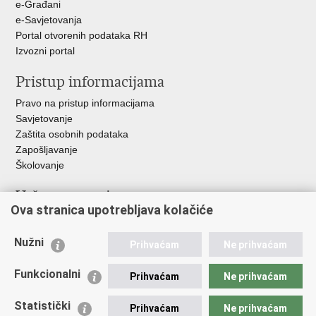
e-Građani
e-Savjetovanja
Portal otvorenih podataka RH
Izvozni portal
Pristup informacijama
Pravo na pristup informacijama
Savjetovanje
Zaštita osobnih podataka
Zapošljavanje
Školovanje
Važne poveznice
Ova stranica upotrebljava kolačiće
Ministarstvo unutarnjih poslova
Sindikati
Nužni
Prihvaćam
Ne prihvaćam
Udruge
Dom zdravlja MUP-a
Funkcionalni
Prihvaćam
Ne prihvaćam
Policijska akademija
Muzej policije
Statistički
Prihvaćam
Ne prihvaćam
Zaklada policijske solidarnosti