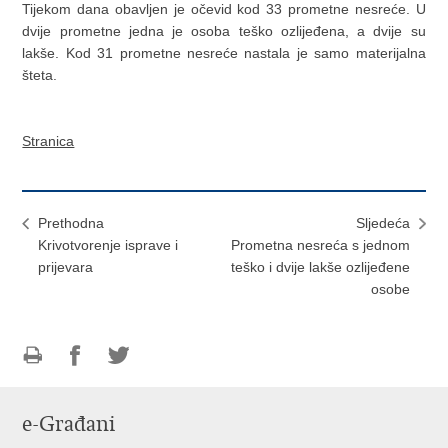
Tijekom dana obavljen je očevid kod 33 prometne nesreće. U
dvije prometne jedna je osoba teško ozlijeđena, a dvije su
lakše. Kod 31 prometne nesreće nastala je samo materijalna
šteta.
Stranica
Prethodna
Sljedeća
Krivotvorenje isprave i
Prometna nesreća s jednom
prijevara
teško i dvije lakše ozlijeđene
osobe
Ispiši
Podijeli
Podijeli
stranicu
na
na
e-Građani
Facebooku
Twitteru