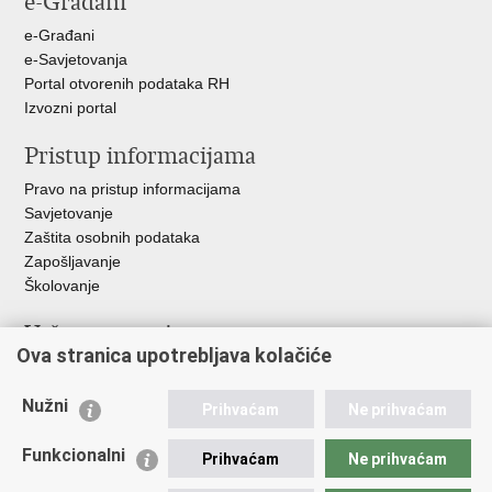
e-Građani
e-Građani
e-Savjetovanja
Portal otvorenih podataka RH
Izvozni portal
Pristup informacijama
Pravo na pristup informacijama
Savjetovanje
Zaštita osobnih podataka
Zapošljavanje
Školovanje
Važne poveznice
Ova stranica upotrebljava kolačiće
Ministarstvo unutarnjih poslova
Sindikati
Nužni
Prihvaćam
Ne prihvaćam
Udruge
Dom zdravlja MUP-a
Funkcionalni
Prihvaćam
Ne prihvaćam
Policijska akademija
Muzej policije