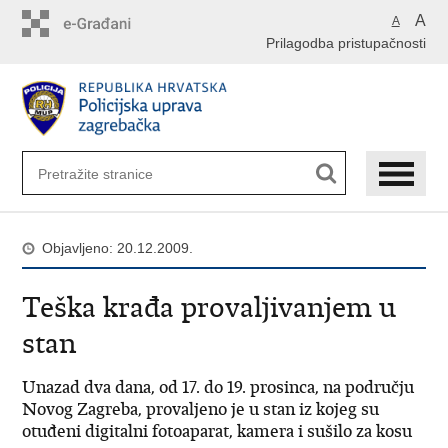
Preskoči
A
A
na
Prilagodba pristupačnosti
glavni
sadržaj
Objavljeno: 20.12.2009.
Teška krađa provaljivanjem u
stan
Unazad dva dana, od 17. do 19. prosinca, na području
Novog Zagreba, provaljeno je u stan iz kojeg su
otuđeni digitalni fotoaparat, kamera i sušilo za kosu