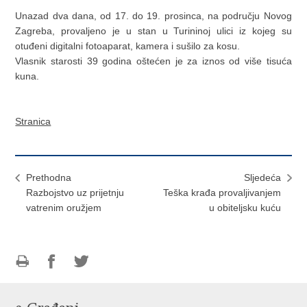
Unazad dva dana, od 17. do 19. prosinca, na području Novog
Zagreba, provaljeno je u stan u Turininoj ulici iz kojeg su
otuđeni digitalni fotoaparat, kamera i sušilo za kosu.
Vlasnik starosti 39 godina oštećen je za iznos od više tisuća
kuna.
Stranica
Prethodna
Sljedeća
Razbojstvo uz prijetnju
Teška krađa provaljivanjem
vatrenim oružjem
u obiteljsku kuću
Ispiši
Podijeli
Podijeli
stranicu
na
na
Facebooku
Twitteru