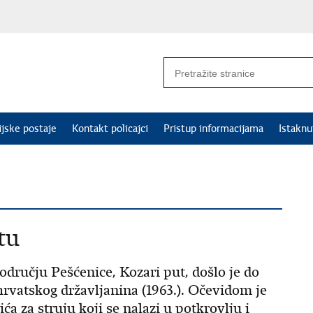
ijske postaje
Kontakt policajci
Pristup informacijama
Istakn
tu
području Pešćenice, Kozari put, došlo je do
 hrvatskog državljanina (1963.). Očevidom je
ća za struju koji se nalazi u potkrovlju i