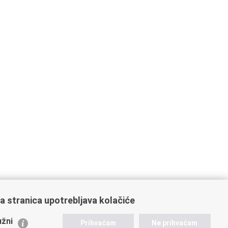
a stranica upotrebljava kolačiće
ažne poveznice
žni
Prihvaćam
Ne prihvaćam
istarstvo unutarnjih poslova