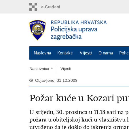
Preskoči
na
glavni
sadržaj
Naslovna
Kontakti
Vijesti
O nama
Polic
Naslovnica
Vijesti
Objavljeno: 31.12.2009.
Požar kuće u Kozari pu
U srijedu, 30. prosinca u 11.18 sati na 
požara u obiteljskoj kući u vlasništvu
utvrđeno da je došlo do iskrenja ormari