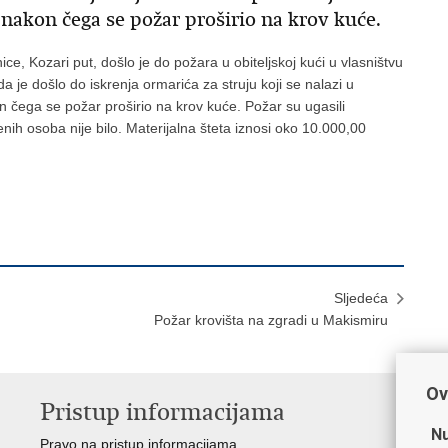
 nakon čega se požar proširio na krov kuće.
ce, Kozari put, došlo je do požara u obiteljskoj kući u vlasništvu
 je došlo do iskrenja ormarića za struju koji se nalazi u
on čega se požar proširio na krov kuće. Požar su ugasili
nih osoba nije bilo. Materijalna šteta iznosi oko 10.000,00
Sljedeća
Požar krovišta na zgradi u Makismiru
Ov
Pristup informacijama
V
Nu
Pravo na pristup informacijama
Min