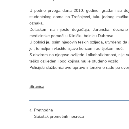
U podne prvoga dana 2010. godine, građani su dojavi
studentskog doma na Trešnjevci, tuku jednog muška
oznaka.
Dolaskom na mjesto događaja, Jarunska, doznato 
medicinske pomoći u Kliničku bolnicu Dubrava.
U bolnici je, osim njegovih teških ozljeda, utvrđeno da 
je , temeljem vlastite izjave konzumirao tijekom noći.
S obzirom na njegove ozlijede i alkoholiziranost, nije
teško ozlijeđen i pod kojima mu je otuđeno vozilo.
Policijski službenici ove uprave intenzivno rade po ovo
Stranica
Prethodna
Sašetak prometnih nesreća