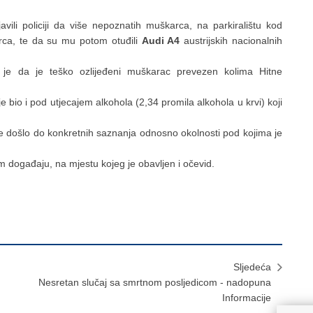
li policiji da više nepoznatih muškarca, na parkiralištu kod
rca, te da su mu potom otuđili
Audi A4
austrijskih nacionalnih
je da je teško ozlijeđeni muškarac prevezen kolima Hitne
je bio i pod utjecajem alkohola (2,34 promila alkohola u krvi) koji
 se došlo do konkretnih saznanja odnosno okolnosti pod kojima je
m događaju, na mjestu kojeg je obavljen i očevid.
Sljedeća
Nesretan slučaj sa smrtnom posljedicom - nadopuna
Informacije