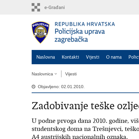
Preskoči
na
glavni
sadržaj
Naslovna
Kontakti
Vijesti
O nama
Polic
Naslovnica
Vijesti
Objavljeno: 02.01.2010.
Zadobivanje teške ozlj
U podne prvoga dana 2010. godine, viš
studentskog doma na Trešnjevci, teško 
A4 austrijskih nacionalnih oznaka.