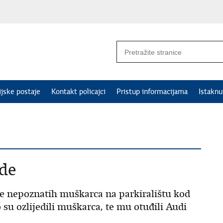
ijske postaje
Kontakt policajci
Pristup informacijama
Istakn
ede
e nepoznatih muškarca na parkiralištu kod
su ozlijedili muškarca, te mu otuđili Audi