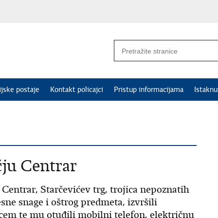
ijske postaje
Kontakt policajci
Pristup informacijama
Istakn
čju Centrar
u Centrar, Starčevićev trg, trojica nepoznatih
esne snage i oštrog predmeta, izvršili
em te mu otuđili mobilni telefon, električnu