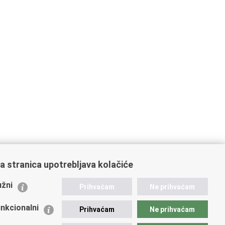
a stranica upotrebljava kolačiće
ažne poveznice
žni
Prihvaćam
Ne prihvaćam
istarstvo unutarnjih poslova
dikati
nkcionalni
Prihvaćam
Ne prihvaćam
ruge
 zdravlja MUP-a