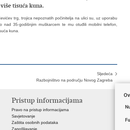
 više tisuća kuna.
evićev trg, trojica nepoznatih počinitelja na ulici su, uz uporabu
tvo nad 35-godišnjim muškarcem te mu otuđili mobilni telefon,
tisuća kuna.
Sljedeća
Razbojništvo na području Novog Zagreba
Ov
Pristup informacijama
V
Nu
Pravo na pristup informacijama
Min
Savjetovanje
Sin
Fu
Zaštita osobnih podataka
Ud
Zapošljavanje
Dom