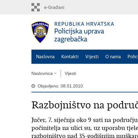
Preskoči
na
glavni
sadržaj
Naslovna
Kontakti
Vijesti
O nama
Polic
Naslovnica
Vijesti
Objavljeno: 08.01.2010.
Razbojništvo na podru
Jučer, 7. siječnja oko 9 sati na područj
počinitelja na ulici su, uz uporabu tjel
razbojništvo nad 35-godišnjim muškarc